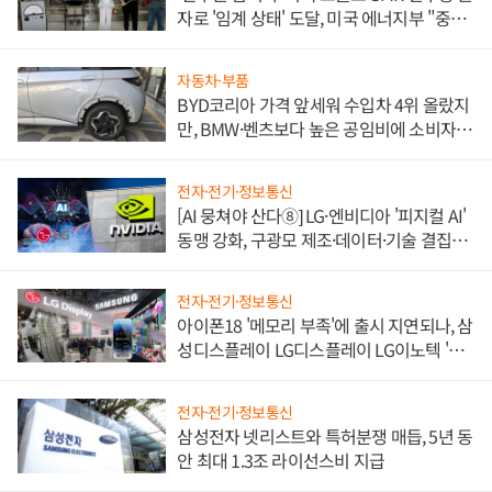
자로 '임계 상태' 도달, 미국 에너지부 "중요
한 이정표"
자동차·부품
BYD코리아 가격 앞세워 수입차 4위 올랐지
만, BMW·벤츠보다 높은 공임비에 소비자
불만 폭발
전자·전기·정보통신
[AI 뭉쳐야 산다⑧] LG·엔비디아 '피지컬 AI'
동맹 강화, 구광모 제조·데이터·기술 결집
해 종합 로보틱스 기업으로
전자·전기·정보통신
아이폰18 '메모리 부족'에 출시 지연되나, 삼
성디스플레이 LG디스플레이 LG이노텍 '탈
애플' 수익 다각화 속도
전자·전기·정보통신
삼성전자 넷리스트와 특허분쟁 매듭, 5년 동
안 최대 1.3조 라이선스비 지급