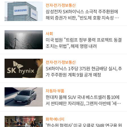
전자·전기·정보통신
삼성전자 SK하이닉스 소극적 주주환원에
해외 증권가 비판, "반도체 호황 지속성 의
문"
사회
미국 법원 "트럼프 정부 풍력 프로젝트 동결
조치는 위법", 해제 명령 내려
전자·전기·정보통신
SK하이닉스 1주당 375원 현금배당 실시, 추
가 주주환원 계획 9월 공개 예정
자동차·부품
현대차 올해 SUV 국내 베스트셀러 톱10에
서 싼타페만 자리매김, 그랜저·아반떼 '세단
쌍끌이'로 내수 방어
화학·에너지
'한수원 협력사' 미국 오클로 SMR 연구용 원