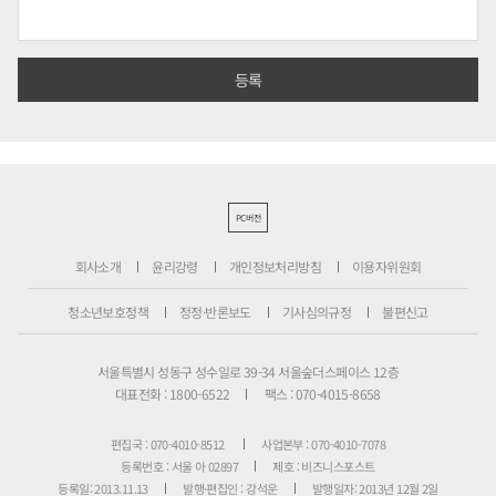
PC버전
회사소개
윤리강령
개인정보처리방침
이용자위원회
청소년보호정책
정정·반론보도
기사심의규정
불편신고
서울특별시 성동구 성수일로 39-34 서울숲더스페이스 12층
대표전화 : 1800-6522
팩스 : 070-4015-8658
편집국 : 070-4010-8512
사업본부 : 070-4010-7078
등록번호 : 서울 아 02897
제호 : 비즈니스포스트
등록일: 2013.11.13
발행·편집인 : 강석운
발행일자: 2013년 12월 2일