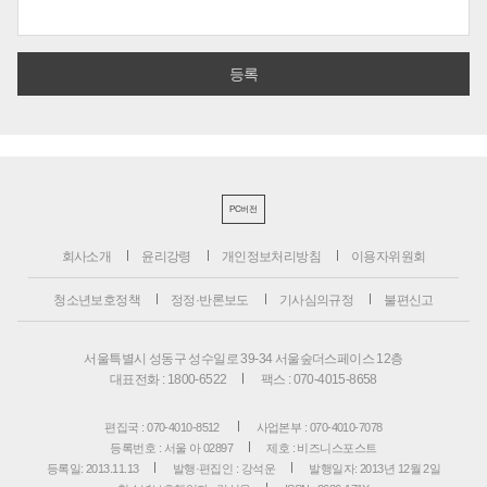
PC버전
회사소개
윤리강령
개인정보처리방침
이용자위원회
청소년보호정책
정정·반론보도
기사심의규정
불편신고
서울특별시 성동구 성수일로 39-34 서울숲더스페이스 12층
대표전화 : 1800-6522
팩스 : 070-4015-8658
편집국 : 070-4010-8512
사업본부 : 070-4010-7078
등록번호 : 서울 아 02897
제호 : 비즈니스포스트
등록일: 2013.11.13
발행·편집인 : 강석운
발행일자: 2013년 12월 2일