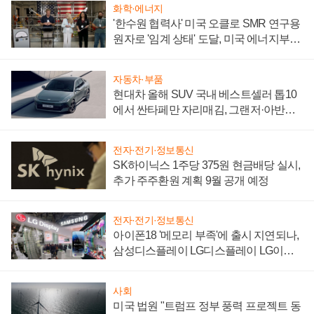
화학·에너지
'한수원 협력사' 미국 오클로 SMR 연구용
원자로 '임계 상태' 도달, 미국 에너지부
"중요한 이정표"
자동차·부품
현대차 올해 SUV 국내 베스트셀러 톱10
에서 싼타페만 자리매김, 그랜저·아반떼
'세단 쌍끌이'로 내수 방어
전자·전기·정보통신
SK하이닉스 1주당 375원 현금배당 실시,
추가 주주환원 계획 9월 공개 예정
전자·전기·정보통신
아이폰18 '메모리 부족'에 출시 지연되나,
삼성디스플레이 LG디스플레이 LG이노
텍 '탈애플' 수익 다각화 속도
사회
미국 법원 "트럼프 정부 풍력 프로젝트 동