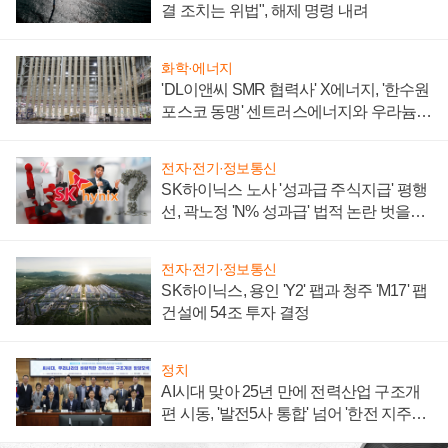
결 조치는 위법", 해제 명령 내려
화학·에너지
'DL이앤씨 SMR 협력사' X에너지, '한수원
포스코 동맹' 센트러스에너지와 우라늄
계약 체결
전자·전기·정보통신
SK하이닉스 노사 '성과급 주식지급' 평행
선, 곽노정 'N% 성과급' 법적 논란 벗을지
주목
전자·전기·정보통신
SK하이닉스, 용인 'Y2' 팹과 청주 'M17' 팹
건설에 54조 투자 결정
정치
AI시대 맞아 25년 만에 전력산업 구조개
편 시동, '발전5사 통합' 넘어 '한전 지주사'
재편론도