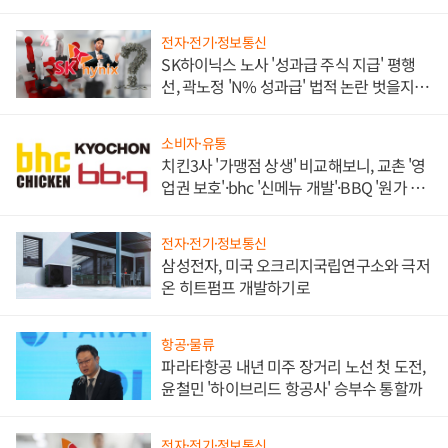
전자·전기·정보통신
SK하이닉스 노사 '성과급 주식 지급' 평행
선, 곽노정 'N% 성과급' 법적 논란 벗을지 주
목
소비자·유통
치킨3사 '가맹점 상생' 비교해보니, 교촌 '영
업권 보호'·bhc '신메뉴 개발'·BBQ '원가 부
담'
전자·전기·정보통신
삼성전자, 미국 오크리지국립연구소와 극저
온 히트펌프 개발하기로
항공·물류
파라타항공 내년 미주 장거리 노선 첫 도전,
윤철민 '하이브리드 항공사' 승부수 통할까
전자·전기·정보통신