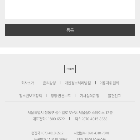
PC버전
회사소개
윤리강령
개인정보처리방침
이용자위원회
청소년보호정책
정정·반론보도
기사심의규정
불편신고
서울특별시 성동구 성수일로 39-34 서울숲더스페이스 12층
대표전화 : 1800-6522
팩스 : 070-4015-8658
편집국 : 070-4010-8512
사업본부 : 070-4010-7078
등록번호 : 서울 아 02897
제호 : 비즈니스포스트