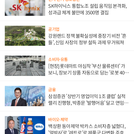
SK하이닉스 통합노조 설립 움직임 본격화,
성과급 체계 불만에 3500명 결집
공기업
강원랜드 정책 불확실성에 중장기 비전 '흔
들', 신임 사장의 정부 설득 과제 무거워져
소비자·유통
[현장] 롯데마트 야심작 '부산 물류센터' 가
보니, 장보기 상품 자동으로 담는 '로봇 400
대' 장관
금융
삼섬증권 '상반기 영업이익 1조 클럽' 실적
랠리 진행형, 박종문 '발행어음' 달고 연임 향
하나
바이오·제약
백상환 동아제약 박카스 소비자층 넓혔다,
'얼박사'로 '레트로'로 제품군 다변화 주효