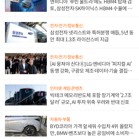
엔비디아 '루빈 울트라'에도 HBM4 탑재 검
토, 삼성전자·SK하이닉스 HBM4 수율에 주
도권 갈린다
전자·전기·정보통신
삼성전자 넷리스트와 특허분쟁 매듭, 5년 동
안 최대 1.3조 라이선스비 지급
전자·전기·정보통신
[AI 뭉쳐야 산다⑧] LG·엔비디아 '피지컬 AI'
동맹 강화, 구광모 제조·데이터·기술 결집
해 종합 로보틱스 기업으로
인터넷·게임·콘텐츠
빅테크 메모리반도체 포함 장기계약 '2.7조
달러' 규모, AI 투자 위축 우려와 반대 신호
자동차·부품
BYD코리아 가격 앞세워 수입차 4위 올랐지
만, BMW·벤츠보다 높은 공임비에 소비자