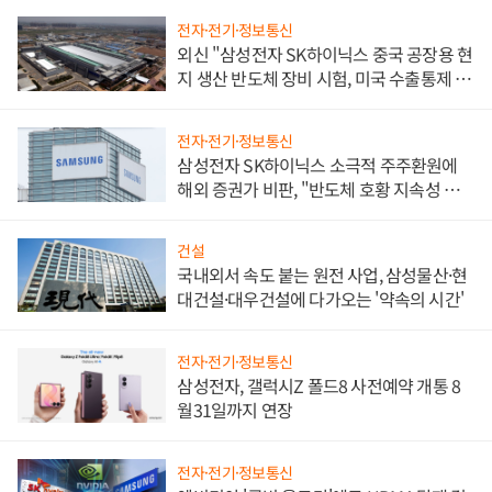
전자·전기·정보통신
외신 "삼성전자 SK하이닉스 중국 공장용 현
지 생산 반도체 장비 시험, 미국 수출통제 대
비"
전자·전기·정보통신
삼성전자 SK하이닉스 소극적 주주환원에
해외 증권가 비판, "반도체 호황 지속성 의
문"
건설
국내외서 속도 붙는 원전 사업, 삼성물산·현
대건설·대우건설에 다가오는 '약속의 시간'
전자·전기·정보통신
삼성전자, 갤럭시Z 폴드8 사전예약 개통 8
월31일까지 연장
전자·전기·정보통신