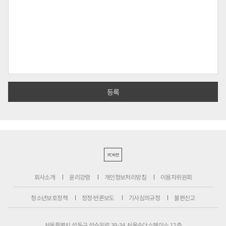
PC버전
회사소개
윤리강령
개인정보처리방침
이용자위원회
청소년보호정책
정정·반론보도
기사심의규정
불편신고
서울특별시 성동구 성수일로 39-34 서울숲더스페이스 12층