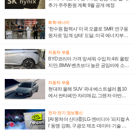
추가 주주환원 계획 9월 공개 예정
화학·에너지
'한수원 협력사' 미국 오클로 SMR 연구용
원자로 '임계 상태' 도달, 미국 에너지부
"중요한 이정표"
자동차·부품
BYD코리아 가격 앞세워 수입차 4위 올랐
지만, BMW·벤츠보다 높은 공임비에 소비
자 불만 폭발
자동차·부품
현대차 올해 SUV 국내 베스트셀러 톱10
에서 싼타페만 자리매김, 그랜저·아반떼
'세단 쌍끌이'로 내수 방어
전자·전기·정보통신
[AI 뭉쳐야 산다⑧] LG·엔비디아 '피지컬 A
I' 동맹 강화, 구광모 제조·데이터·기술 결
집해 종합 로보틱스 기업으로