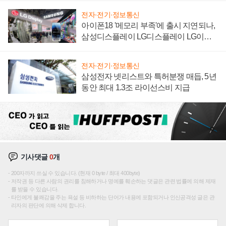
전자·전기·정보통신
아이폰18 '메모리 부족'에 출시 지연되나,
삼성디스플레이 LG디스플레이 LG이노
텍 '탈애플' 수익 다각화 속도
전자·전기·정보통신
삼성전자 넷리스트와 특허분쟁 매듭, 5년
동안 최대 1.3조 라이선스비 지급
기사댓글
0
개
200자까지 쓰실 수 있습니다. (현재 0 byte / 최대 400byte)
저작권 등 다른 사람의 권리를 침해하거나 명예를 훼손하는 댓글은 관련 법률에 의해 제재
를 받을 수 있습니다.
타인에게 불쾌감을 주는 욕설 등 비하하는 단어가 내용에 포함되거나 인신공격성 글은 관
리자의 판단에 의해 삭제 합니다.