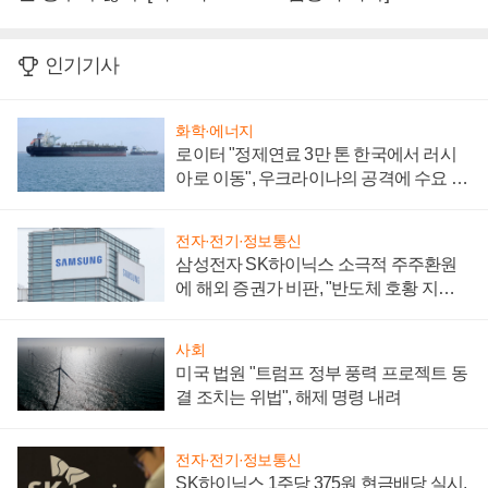
인기기사
화학·에너지
로이터 "정제연료 3만 톤 한국에서 러시
아로 이동", 우크라이나의 공격에 수요 늘
어
전자·전기·정보통신
삼성전자 SK하이닉스 소극적 주주환원
에 해외 증권가 비판, "반도체 호황 지속
성 의문"
사회
미국 법원 "트럼프 정부 풍력 프로젝트 동
결 조치는 위법", 해제 명령 내려
전자·전기·정보통신
SK하이닉스 1주당 375원 현금배당 실시,