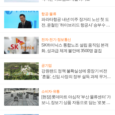
항공·물류
파라타항공 내년 미주 장거리 노선 첫 도
전, 윤철민 '하이브리드 항공사' 승부수 통
할까
전자·전기·정보통신
SK하이닉스 통합노조 설립 움직임 본격
화, 성과급 체계 불만에 3500명 결집
공기업
강원랜드 정책 불확실성에 중장기 비전
'흔들', 신임 사장의 정부 설득 과제 무거워
져
소비자·유통
[현장] 롯데마트 야심작 '부산 물류센터' 가
보니, 장보기 상품 자동으로 담는 '로봇 40
0대' 장관