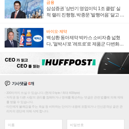
금융
삼섬증권 '상반기 영업이익 1조 클럽' 실
적 랠리 진행형, 박종문 '발행어음' 달고 연
임 향하나
바이오·제약
백상환 동아제약 박카스 소비자층 넓혔
다, '얼박사'로 '레트로'로 제품군 다변화
주효
기사댓글
0
개
200자까지 쓰실 수 있습니다. (현재 0 byte / 최대 400byte)
저작권 등 다른 사람의 권리를 침해하거나 명예를 훼손하는 댓글은 관련 법률에 의해 제재
를 받을 수 있습니다.
타인에게 불쾌감을 주는 욕설 등 비하하는 단어가 내용에 포함되거나 인신공격성 글은 관
리자의 판단에 의해 삭제 합니다.