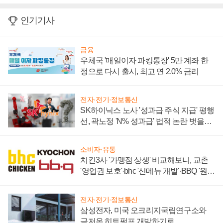
인기기사
금융
우체국 '매일이자 파킹통장' 5만 계좌 한
정으로 다시 출시, 최고 연 2.0% 금리
전자·전기·정보통신
SK하이닉스 노사 '성과급 주식 지급' 평행
선, 곽노정 'N% 성과급' 법적 논란 벗을지
주목
소비자·유통
치킨3사 '가맹점 상생' 비교해보니, 교촌
'영업권 보호'·bhc '신메뉴 개발'·BBQ '원가
부담'
전자·전기·정보통신
삼성전자, 미국 오크리지국립연구소와
극저온 히트펌프 개발하기로