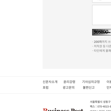
-
200자
까지 쓰실
- 저작권 등 
- 타인에게 불
신문사소개
윤리강령
기사심의규정
이
포럼
광고문의
불편신고
서울특별시 성동구 성
팩스 : 070-4015-
ISSN : 2636-171