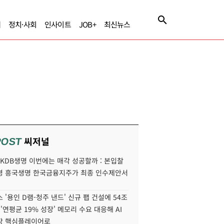
제
정치·사회
인사이트
JOB+
최신뉴스
씨저널
POST
' KDB생명 이번에는 매각 성공할까 : 본입찰
명 흥국생명 한국금융지주가 최종 인수제안서
 '용인 D램-청주 낸드' 신규 팹 건설에 54조
 '연평균 19% 성장' 메모리 수요 대응해 AI
장 핵심플레이어로