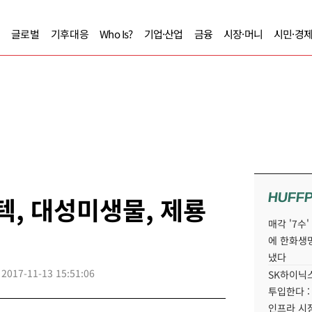
글로벌
기후대응
Who Is?
기업·산업
금융
시장·머니
시민·경
HUFF
텍, 대성미생물, 제룡
매각 '7수
에 한화생
냈다
2017-11-13 15:51:06
SK하이닉스
투입한다 :
인프라 시