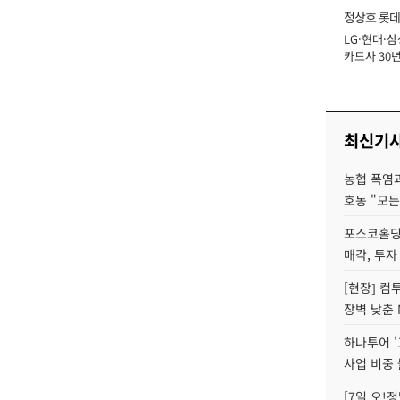
정상호 롯데
LG·현대·삼
장
카드사 30년
에 '초집중' 
최신기
농협 폭염과
호동 "모든
포스코홀딩
매각, 투자
[현장] 컴
장벽 낮춘 
하나투어 '
사업 비중 
[7일 오!