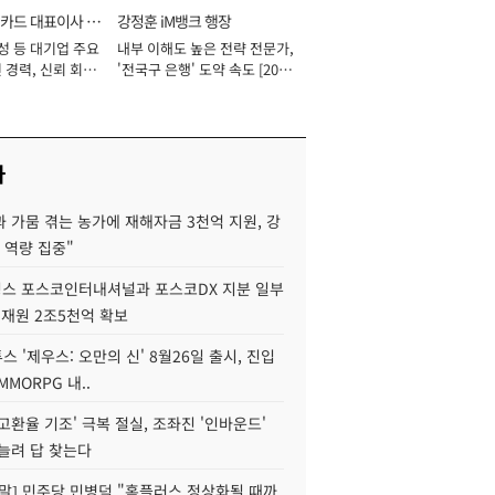
카드 대표이사 사
강정훈 iM뱅크 행장
성 등 대기업 주요
내부 이해도 높은 전략 전문가,
 경력, 신뢰 회복
'전국구 은행' 도약 속도 [2026
[2026년]
년]
사
 가뭄 겪는 농가에 재해자금 3천억 지원, 강
 역량 집중"
스 포스코인터내셔널과 포스코DX 지분 일부
 재원 2조5천억 확보
투스 '제우스: 오만의 신' 8월26일 출시, 진입
MMORPG 내..
고환율 기조' 극복 절실, 조좌진 '인바운드'
늘려 답 찾는다
정말] 민주당 민병덕 "홈플러스 정상화될 때까