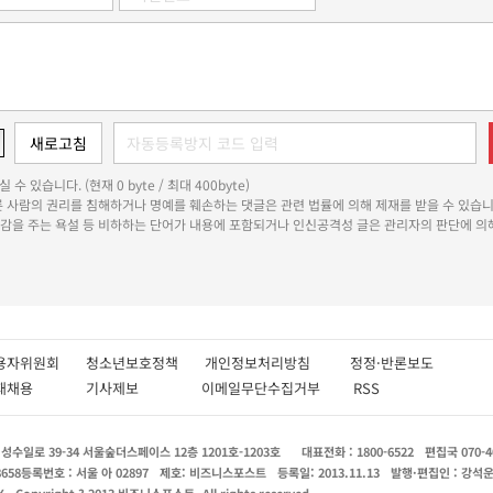
 수 있습니다. (현재 0 byte / 최대 400byte)
다른 사람의 권리를 침해하거나 명예를 훼손하는 댓글은 관련 법률에 의해 제재를 받을 수 있습니
쾌감을 주는 욕설 등 비하하는 단어가 내용에 포함되거나 인신공격성 글은 관리자의 판단에 의해
용자위원회
청소년보호정책
개인정보처리방침
정정·반론보도
인재채용
기사제보
이메일무단수집거부
RSS
수일로 39-34 서울숲더스페이스 12층 1201호-1203호
대표전화 : 1800-6522
편집국 070-4
8658
등록번호 : 서울 아 02897
제호: 비즈니스포스트
등록일: 2013.11.13
발행·편집인 : 강석
X
Copyright ? 2013 비즈니스포스트. All rights reserved.