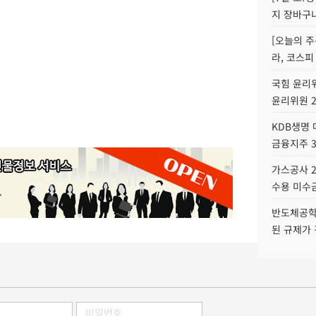
지 장바구
[오늘의 주
라, 코스피
국힘 윤리위
윤리위원 
KDB생명
금융지주 
가스공사 2
수용 미수금
반도체공학
된 규제가 