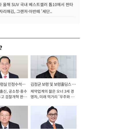
 올해 SUV 국내 베스트셀러 톱10에서 싼타
자리매김, 그랜저·아반떼 '세단..
?
통령실 민정수석비
김정균 보령 및 보령홀딩스 대
 출신, 공소청·중수
제약업계의 젊은 오너 3세 경
표이사 사장
두고 검찰개혁 완수
영자, 미래 먹거리 '우주와 헬
년]
스케어' 공들여 [2026년]