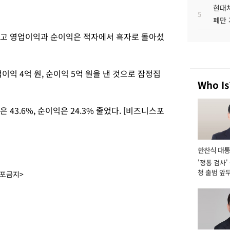
현대차
5
페만 
늘었고 영업이익과 순이익은 적자에서 흑자로 돌아섰
업이익 4억 원, 순이익 5억 원을 낸 것으로 잠정집
Who Is
 43.6%, 순이익은 24.3% 줄었다. [비즈니스포
한찬식 대
'정통 검사'
서관
청 출범 앞
배포금지>
맡아 [2026