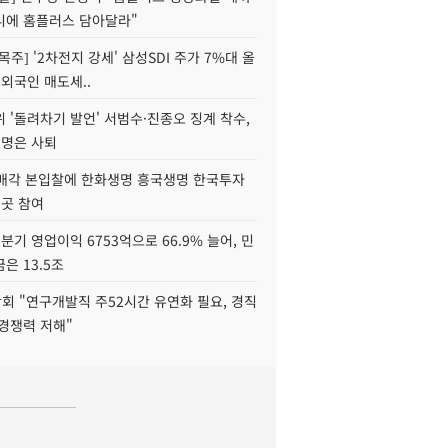
니에 홈플러스 담아달라"
목주] '2차전지 강세' 삼성SDI 주가 7%대 올
 외국인 매도세..
 '돌려차기 발언' 서범수·진종오 징계 착수,
2명은 사퇴
 매각 본입찰에 한화생명 흥국생명 한국투자
3곳 참여
분기 영업이익 6753억으로 66.9% 늘어, 민
은 13.5조
회 "연구개발직 주52시간 유연화 필요, 경직
경쟁력 저해"