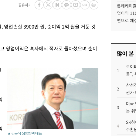
공유하기
롯데케미칼
업이익 11
편으로 체
 영업손실 3900만 원, 순이익 2억 원을 거둔 것
줄었고 영업이익은 흑자에서 적자로 돌아섰으며 순이
많이 본
로이터
영
1
동",
삼성전
2
권가 
익
미국 
.
3
는 위
SK하
4
익
주환원
▲ 강문식 삼영엠텍 대표.