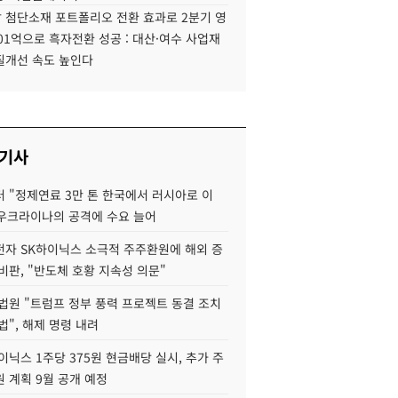
 첨단소재 포트폴리오 전환 효과로 2분기 영
01억으로 흑자전환 성공 : 대산·여수 사업재
질개선 속도 높인다
 기사
 "정제연료 3만 톤 한국에서 러시아로 이
 우크라이나의 공격에 수요 늘어
자 SK하이닉스 소극적 주주환원에 해외 증
비판, "반도체 호황 지속성 의문"
법원 "트럼프 정부 풍력 프로젝트 동결 조치
법", 해제 명령 내려
이닉스 1주당 375원 현금배당 실시, 추가 주
 계획 9월 공개 예정