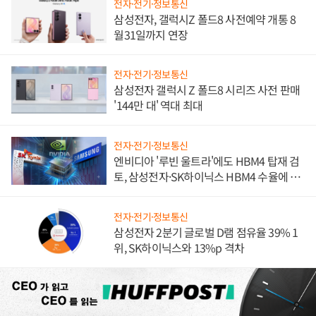
전자·전기·정보통신
삼성전자, 갤럭시Z 폴드8 사전예약 개통 8
월31일까지 연장
전자·전기·정보통신
삼성전자 갤럭시 Z 폴드8 시리즈 사전 판매
'144만 대' 역대 최대
전자·전기·정보통신
엔비디아 '루빈 울트라'에도 HBM4 탑재 검
토, 삼성전자·SK하이닉스 HBM4 수율에 주
도권 갈린다
전자·전기·정보통신
삼성전자 2분기 글로벌 D램 점유율 39% 1
위, SK하이닉스와 13%p 격차