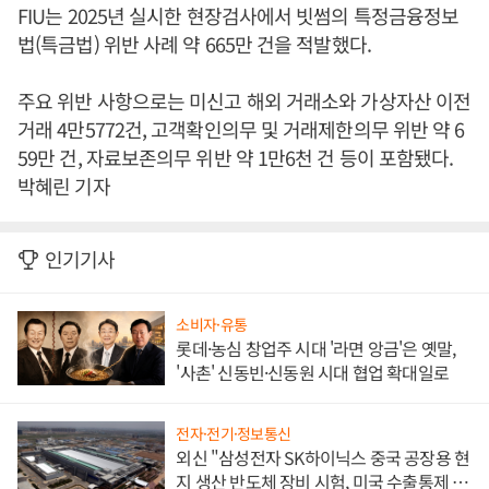
FIU는 2025년 실시한 현장검사에서 빗썸의 특정금융정보
법(특금법) 위반 사례 약 665만 건을 적발했다.
주요 위반 사항으로는 미신고 해외 거래소와 가상자산 이전
거래 4만5772건, 고객확인의무 및 거래제한의무 위반 약 6
59만 건, 자료보존의무 위반 약 1만6천 건 등이 포함됐다.
박혜린 기자
인기기사
소비자·유통
롯데·농심 창업주 시대 '라면 앙금'은 옛말,
'사촌' 신동빈·신동원 시대 협업 확대일로
전자·전기·정보통신
외신 "삼성전자 SK하이닉스 중국 공장용 현
지 생산 반도체 장비 시험, 미국 수출통제 대