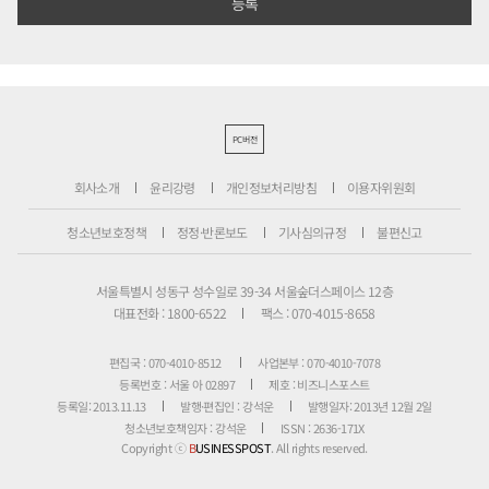
PC버전
회사소개
윤리강령
개인정보처리방침
이용자위원회
청소년보호정책
정정·반론보도
기사심의규정
불편신고
서울특별시 성동구 성수일로 39-34 서울숲더스페이스 12층
대표전화 : 1800-6522
팩스 : 070-4015-8658
편집국 : 070-4010-8512
사업본부 : 070-4010-7078
등록번호 : 서울 아 02897
제호 : 비즈니스포스트
등록일: 2013.11.13
발행·편집인 : 강석운
발행일자: 2013년 12월 2일
청소년보호책임자 : 강석운
ISSN : 2636-171X
Copyright ⓒ
B
USINESSPOST
. All rights reserved.