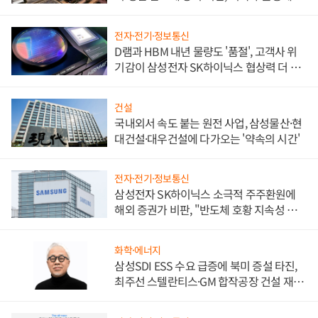
비"
전자·전기·정보통신
D램과 HBM 내년 물량도 '품절', 고객사 위
기감이 삼성전자 SK하이닉스 협상력 더 키
워
건설
국내외서 속도 붙는 원전 사업, 삼성물산·현
대건설·대우건설에 다가오는 '약속의 시간'
전자·전기·정보통신
삼성전자 SK하이닉스 소극적 주주환원에
해외 증권가 비판, "반도체 호황 지속성 의
문"
화학·에너지
삼성SDI ESS 수요 급증에 북미 증설 타진,
최주선 스텔란티스·GM 합작공장 건설 재추
진하나