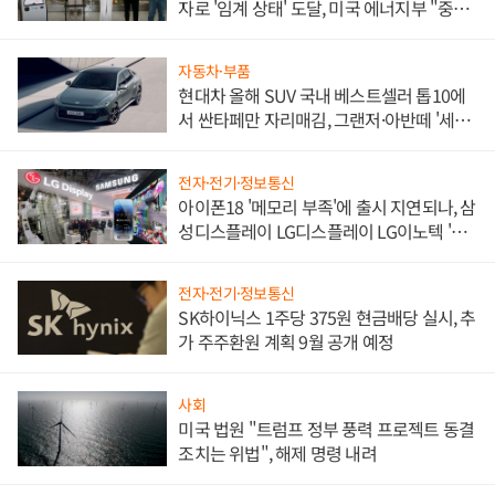
자로 '임계 상태' 도달, 미국 에너지부 "중요
한 이정표"
자동차·부품
현대차 올해 SUV 국내 베스트셀러 톱10에
서 싼타페만 자리매김, 그랜저·아반떼 '세단
쌍끌이'로 내수 방어
전자·전기·정보통신
아이폰18 '메모리 부족'에 출시 지연되나, 삼
성디스플레이 LG디스플레이 LG이노텍 '탈
애플' 수익 다각화 속도
전자·전기·정보통신
SK하이닉스 1주당 375원 현금배당 실시, 추
가 주주환원 계획 9월 공개 예정
사회
미국 법원 "트럼프 정부 풍력 프로젝트 동결
조치는 위법", 해제 명령 내려