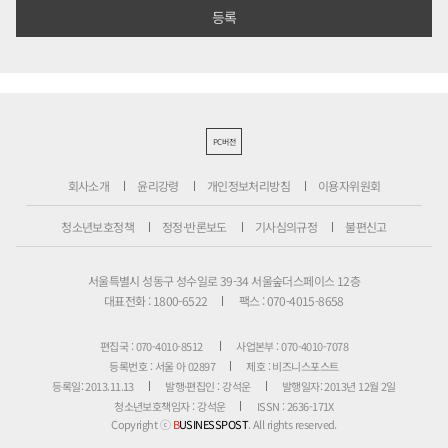
PC버전
회사소개
윤리강령
개인정보처리방침
이용자위원회
청소년보호정책
정정·반론보도
기사심의규정
불편신고
서울특별시 성동구 성수일로 39-34 서울숲더스페이스 12층
대표전화 : 1800-6522
팩스 : 070-4015-8658
편집국 : 070-4010-8512
사업본부 : 070-4010-7078
등록번호 : 서울 아 02897
제호 : 비즈니스포스트
등록일: 2013.11.13
발행·편집인 : 강석운
발행일자: 2013년 12월 2일
청소년보호책임자 : 강석운
ISSN : 2636-171X
Copyright ⓒ
B
USINESSPOST
. All rights reserved.