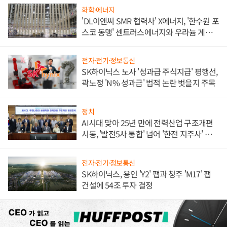
화학·에너지
'DL이앤씨 SMR 협력사' X에너지, '한수원 포
스코 동맹' 센트러스에너지와 우라늄 계약
체결
전자·전기·정보통신
SK하이닉스 노사 '성과급 주식지급' 평행선,
곽노정 'N% 성과급' 법적 논란 벗을지 주목
정치
AI시대 맞아 25년 만에 전력산업 구조개편
시동, '발전5사 통합' 넘어 '한전 지주사' 재편
론도
전자·전기·정보통신
SK하이닉스, 용인 'Y2' 팹과 청주 'M17' 팹
건설에 54조 투자 결정