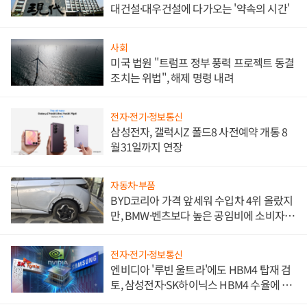
대건설·대우건설에 다가오는 '약속의 시간'
사회
미국 법원 "트럼프 정부 풍력 프로젝트 동결
조치는 위법", 해제 명령 내려
전자·전기·정보통신
삼성전자, 갤럭시Z 폴드8 사전예약 개통 8
월31일까지 연장
자동차·부품
BYD코리아 가격 앞세워 수입차 4위 올랐지
만, BMW·벤츠보다 높은 공임비에 소비자
불만 폭발
전자·전기·정보통신
엔비디아 '루빈 울트라'에도 HBM4 탑재 검
토, 삼성전자·SK하이닉스 HBM4 수율에 주
도권 갈린다