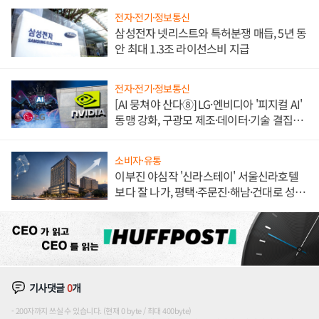
전자·전기·정보통신
삼성전자 넷리스트와 특허분쟁 매듭, 5년 동
안 최대 1.3조 라이선스비 지급
전자·전기·정보통신
[AI 뭉쳐야 산다⑧] LG·엔비디아 '피지컬 AI'
동맹 강화, 구광모 제조·데이터·기술 결집
해 종합 로보틱스 기업으로
소비자·유통
이부진 야심작 '신라스테이' 서울신라호텔
보다 잘 나가, 평택·주문진·해남·건대로 성
장판 더 넓힌다
기사댓글
0
개
200자까지 쓰실 수 있습니다. (현재 0 byte / 최대 400byte)