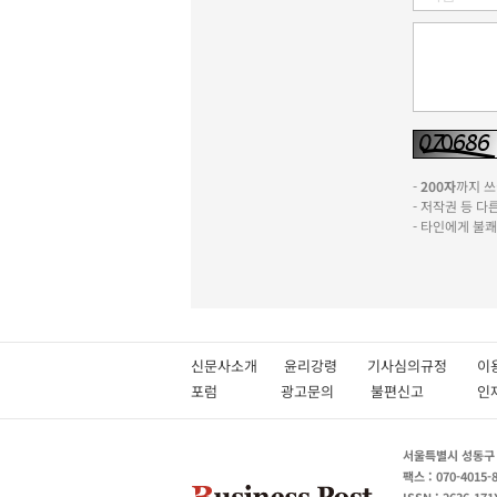
-
200자
까지 쓰실
- 저작권 등 
- 타인에게 불
신문사소개
윤리강령
기사심의규정
이
포럼
광고문의
불편신고
서울특별시 성동구 성
팩스 : 070-4015-
ISSN : 2636-171