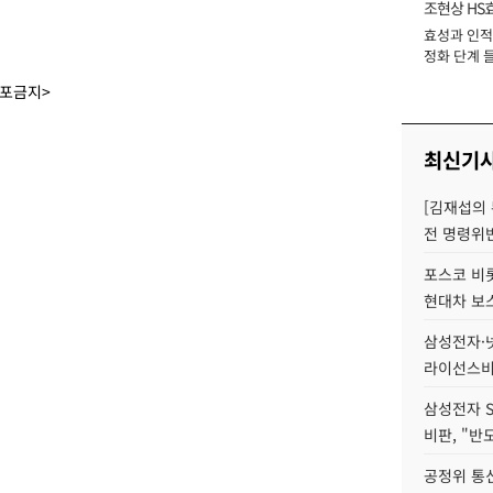
조현상 HS
효성과 인적 
장
정화 단계 들
배포금지>
최신기
[김재섭의
전 명령위반
포스코 비롯
현대차 보
삼성전자·넷
라이선스비
삼성전자 
비판, "반
공정위 통