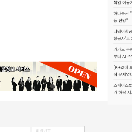
책임 이용
하나증권 "
등 전망"
티웨이항공
항공사'로
카카오 쿠팡
부터 AI 
[K-GX에
적 문제없다
스페이스X의
가 하락 