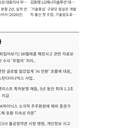
효성 대표이사 부회
김동명 LG에너지솔루션 대표
분할 2년, 실적 안
'기술중심' 구광모 힘실은 개발
이사 사장
어서 [2026년]
자 출신 첫 수장, 기술압도로
경쟁력 확보 사활 [2026년]
사
 뒤집어보기] SK텔레콤 해킹사고 관련 자료보
 수사 '무혐의' 처리..
한 글로벌 철강업계 'AI 전환' 흐름에 대응,
스턴다이나믹스 사업..
리스트 특허분쟁 매듭, 5년 동안 최대 1.3조
 지급
SK하이닉스 소극적 주주환원에 해외 증권가
도체 호황 지속성 의문"
신3사 불공정약관 시정 명령, 개인정보 사고