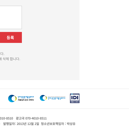
등록
다.
 삭제 합니다.
010-8510
광고국 070-4010-8511
운
발행일자: 2013년 12월 2일
청소년보호책임자 : 박상유