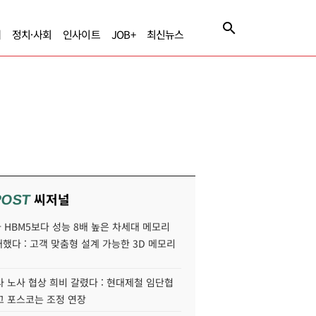
제
정치·사회
인사이트
JOB+
최신뉴스
씨저널
POST
HBM5보다 성능 8배 높은 차세대 메모리
개했다 : 고객 맞춤형 설계 가능한 3D 메모리
 노사 협상 희비 갈렸다 : 현대제철 임단협
고 포스코는 조정 연장