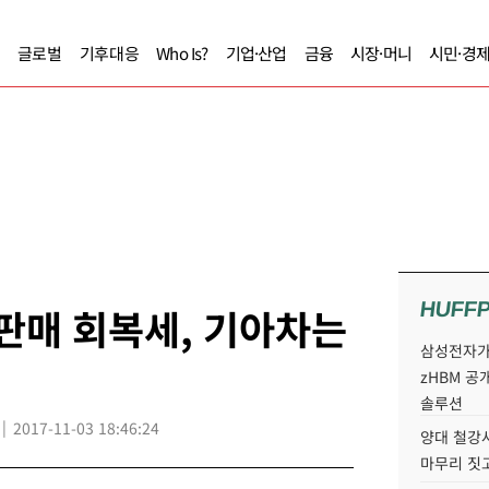
글로벌
기후대응
Who Is?
기업·산업
금융
시장·머니
시민·경
HUFF
 판매 회복세, 기아차는
삼성전자가 
zHBM 공
솔루션
2017-11-03 18:46:24
양대 철강사
마무리 짓