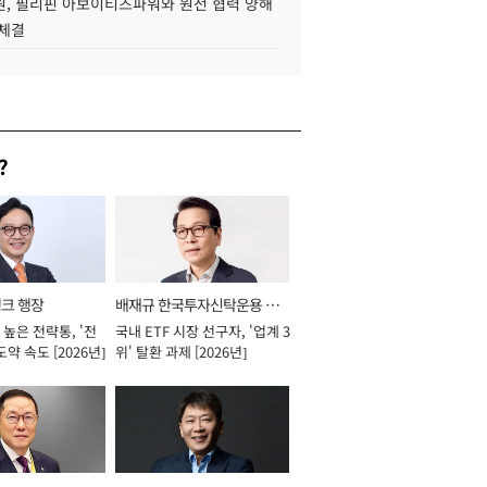
, 필리핀 아보이티즈파워와 원전 협력 양해
 체결
?
뱅크 행장
배재규 한국투자신탁운용 대
높은 전략통, '전
국내 ETF 시장 선구자, '업계 3
표이사 사장
도약 속도 [2026년]
위' 탈환 과제 [2026년]