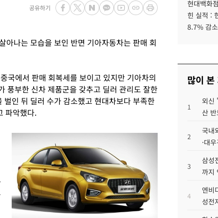
현대백화점그
공유하기
힌 실적 :
8.7% 감소
살아나는 모습을 보인 반면 기아자동차는 판매 회
 중국에서 판매 회복세를 보이고 있지만 기아차의
많이 본
가 풍부한 신차 제품군을 갖추고 딜러 관리도 잘한
을 벌인 뒤 딜러 수가 감소했고 현대차보다 부족한
외신 
1
고 파악했다.
산 반
국내외
2
·대우
삼성전
3
까지
판
엔비디
공
4
성전자