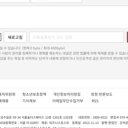
 수 있습니다. (현재 0 byte / 최대 400byte)
다른 사람의 권리를 침해하거나 명예를 훼손하는 댓글은 관련 법률에 의해 제재를 받을 수 있습니
쾌감을 주는 욕설 등 비하하는 단어가 내용에 포함되거나 인신공격성 글은 관리자의 판단에 의해
용자위원회
청소년보호정책
개인정보처리방침
정정·반론보도
인재채용
기사제보
이메일무단수집거부
RSS
수일로 39-34 서울숲더스페이스 12층 1201호-1203호
대표전화 : 1800-6522
편집국 070-4
8658
등록번호 : 서울 아 02897
제호: 비즈니스포스트
등록일: 2013.11.13
발행·편집인 : 강석
X
Copyright ? 2013 비즈니스포스트. All rights reserved.