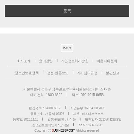
PC버전
회사소개
윤리강령
개인정보처리방침
이용자위원회
청소년보호정책
정정·반론보도
기사심의규정
불편신고
서울특별시 성동구 성수일로 39-34 서울숲더스페이스 12층
대표전화 : 1800-6522
팩스 : 070-4015-8658
편집국 : 070-4010-8512
사업본부 : 070-4010-7078
등록번호 : 서울 아 02897
제호 : 비즈니스포스트
등록일: 2013.11.13
발행·편집인 : 강석운
발행일자: 2013년 12월 2일
청소년보호책임자 : 강석운
ISSN : 2636-171X
Copyright ⓒ
B
USINESSPOST
. All rights reserved.