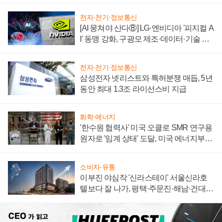
전자·전기·정보통신
[AI 뭉쳐야 산다⑧] LG·엔비디아 '피지컬 A
I' 동맹 강화, 구광모 제조·데이터·기술 결
집해 종합 로보틱스 기업으로
전자·전기·정보통신
삼성전자 넷리스트와 특허분쟁 매듭, 5년
동안 최대 1.3조 라이선스비 지급
화학·에너지
'한수원 협력사' 미국 오클로 SMR 연구용
원자로 '임계 상태' 도달, 미국 에너지부
"중요한 이정표"
소비자·유통
이부진 야심작 '신라스테이' 서울신라호
텔보다 잘 나가, 평택·주문진·해남·건대로
성장판 더 넓힌다