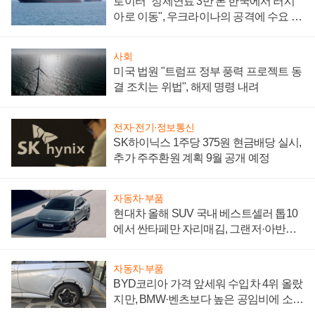
로이터 "정제연료 3만 톤 한국에서 러시
아로 이동", 우크라이나의 공격에 수요 늘
어
사회
미국 법원 "트럼프 정부 풍력 프로젝트 동
결 조치는 위법", 해제 명령 내려
전자·전기·정보통신
SK하이닉스 1주당 375원 현금배당 실시,
추가 주주환원 계획 9월 공개 예정
자동차·부품
현대차 올해 SUV 국내 베스트셀러 톱10
에서 싼타페만 자리매김, 그랜저·아반떼
'세단 쌍끌이'로 내수 방어
자동차·부품
BYD코리아 가격 앞세워 수입차 4위 올랐
지만, BMW·벤츠보다 높은 공임비에 소비
자 불만 폭발