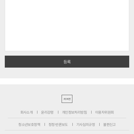
PC버전
회사소개
윤리강령
개인정보처리방침
이용자위원회
청소년보호정책
정정·반론보도
기사심의규정
불편신고