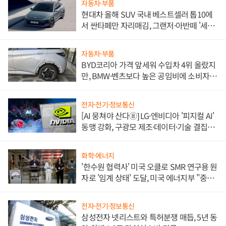
자동차·부품
현대차 올해 SUV 국내 베스트셀러 톱10에
서 싼타페만 자리매김, 그랜저·아반떼 '세단
쌍끌이'로 내수 방어
자동차·부품
BYD코리아 가격 앞세워 수입차 4위 올랐지
만, BMW·벤츠보다 높은 공임비에 소비자
불만 폭발
전자·전기·정보통신
[AI 뭉쳐야 산다⑧] LG·엔비디아 '피지컬 AI'
동맹 강화, 구광모 제조·데이터·기술 결집
해 종합 로보틱스 기업으로
화학·에너지
'한수원 협력사' 미국 오클로 SMR 연구용 원
자로 '임계 상태' 도달, 미국 에너지부 "중요
한 이정표"
전자·전기·정보통신
삼성전자 넷리스트와 특허분쟁 매듭, 5년 동