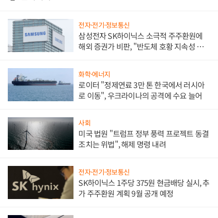
전자·전기·정보통신
삼성전자 SK하이닉스 소극적 주주환원에
해외 증권가 비판, "반도체 호황 지속성 의
문"
화학·에너지
로이터 "정제연료 3만 톤 한국에서 러시아
로 이동", 우크라이나의 공격에 수요 늘어
사회
미국 법원 "트럼프 정부 풍력 프로젝트 동결
조치는 위법", 해제 명령 내려
전자·전기·정보통신
SK하이닉스 1주당 375원 현금배당 실시, 추
가 주주환원 계획 9월 공개 예정