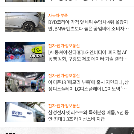
한 이정표"
자동차·부품
BYD코리아 가격 앞세워 수입차 4위 올랐지
만, BMW·벤츠보다 높은 공임비에 소비자
불만 폭발
전자·전기·정보통신
[AI 뭉쳐야 산다⑧] LG·엔비디아 '피지컬 AI'
동맹 강화, 구광모 제조·데이터·기술 결집
해 종합 로보틱스 기업으로
전자·전기·정보통신
아이폰18 '메모리 부족'에 출시 지연되나, 삼
성디스플레이 LG디스플레이 LG이노텍 '탈
애플' 수익 다각화 속도
전자·전기·정보통신
삼성전자 넷리스트와 특허분쟁 매듭, 5년 동
안 최대 1.3조 라이선스비 지급