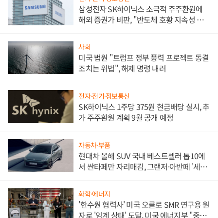
삼성전자 SK하이닉스 소극적 주주환원에
해외 증권가 비판, "반도체 호황 지속성 의
문"
사회
미국 법원 "트럼프 정부 풍력 프로젝트 동결
조치는 위법", 해제 명령 내려
전자·전기·정보통신
SK하이닉스 1주당 375원 현금배당 실시, 추
가 주주환원 계획 9월 공개 예정
자동차·부품
현대차 올해 SUV 국내 베스트셀러 톱10에
서 싼타페만 자리매김, 그랜저·아반떼 '세단
쌍끌이'로 내수 방어
화학·에너지
'한수원 협력사' 미국 오클로 SMR 연구용 원
자로 '임계 상태' 도달, 미국 에너지부 "중요