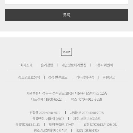
PC버전
회사소개
윤리강령
개인정보처리방침
이용자위원회
청소년보호정책
정정·반론보도
기사심의규정
불편신고
서울특별시 성동구 성수일로 39-34 서울숲더스페이스 12층
대표전화 : 1800-6522
팩스 : 070-4015-8658
편집국 : 070-4010-8512
사업본부 : 070-4010-7078
등록번호 : 서울 아 02897
제호 : 비즈니스포스트
등록일: 2013.11.13
발행·편집인 : 강석운
발행일자: 2013년 12월 2일
청소년보호책임자 : 강석운
ISSN : 2636-171X