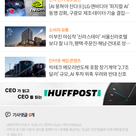
[AI 뭉쳐야 산다⑧] LG·엔비디아 '피지컬 AI'
동맹 강화, 구광모 제조·데이터·기술 결집
해 종합 로보틱스 기업으로
소비자·유통
이부진 야심작 '신라스테이' 서울신라호텔
보다 잘 나가, 평택·주문진·해남·건대로 성
장판 더 넓힌다
인터넷·게임·콘텐츠
빅테크 메모리반도체 포함 장기계약 '2.7조
달러' 규모, AI 투자 위축 우려와 반대 신호
기사댓글
0
개
200자까지 쓰실 수 있습니다. (현재 0 byte / 최대 400byte)
저작권 등 다른 사람의 권리를 침해하거나 명예를 훼손하는 댓글은 관련 법률에 의해 제재를 받을
수 있습니다.