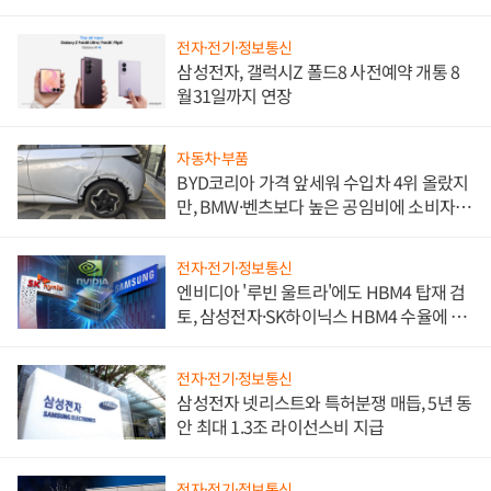
전자·전기·정보통신
삼성전자, 갤럭시Z 폴드8 사전예약 개통 8
월31일까지 연장
자동차·부품
BYD코리아 가격 앞세워 수입차 4위 올랐지
만, BMW·벤츠보다 높은 공임비에 소비자
불만 폭발
전자·전기·정보통신
엔비디아 '루빈 울트라'에도 HBM4 탑재 검
토, 삼성전자·SK하이닉스 HBM4 수율에 주
도권 갈린다
전자·전기·정보통신
삼성전자 넷리스트와 특허분쟁 매듭, 5년 동
안 최대 1.3조 라이선스비 지급
전자·전기·정보통신