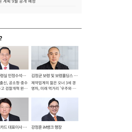
 계획 9월 공개 예정
?
통령실 민정수석비
김정균 보령 및 보령홀딩스 대
 출신, 공소청·중수
제약업계의 젊은 오너 3세 경
표이사 사장
두고 검찰개혁 완수
영자, 미래 먹거리 '우주와 헬
년]
스케어' 공들여 [2026년]
카드 대표이사 사
강정훈 iM뱅크 행장