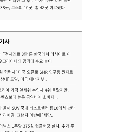
 울린 신라젠 그 후 : '주가 1천원 미만 동전
 38곳, 코스피 10곳, 총 48곳 이르렀다
 기사
 "정제연료 3만 톤 한국에서 러시아로 이
 우크라이나의 공격에 수요 늘어
원 협력사' 미국 오클로 SMR 연구용 원자로
 상태' 도달, 미국 에너지부..
코리아 가격 앞세워 수입차 4위 올랐지만,
·벤츠보다 높은 공임비에 소비자 ..
 올해 SUV 국내 베스트셀러 톱10에서 싼타
자리매김, 그랜저·아반떼 '세단..
이닉스 1주당 375원 현금배당 실시, 추가 주