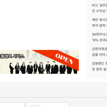
KCC 실리
진 수익성 
케빈 워시의
부의 압박
SK하이닉스
'N% 성과
신한저축은
금융 이어 
강원랜드 정
장 정부 