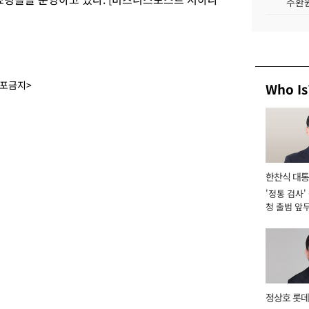
주환원
배포금지>
Who Is
한찬식 대
'정통 검사'
서관
청 출범 앞
맡아 [2026
정상호 롯데