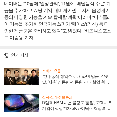
네이버는 “10월에 ‘일정관리’, 11월에 ‘배달음식 주문’ 기
능을 추가하고 쇼핑·예약·내비게이션·메시지 음성제어
등의 다양한 기능을 계속 탑재할 계획”이라며 “디스플레
이 기능을 추가한 인공지능스피커 ‘페이스’(가칭) 등 다
양한 제품군을 준비하고 있다”고 밝혔다. [비즈니스포스
트 이승용 기자]
인기기사
소비자·유통
롯데·농심 창업주 시대 '라면 앙금'은 옛
말, '사촌' 신동빈·신동원 시대 협업 확대
일로
전자·전기·정보통신
D램과 HBM 내년 물량도 '품절', 고객사 위
기감이 삼성전자 SK하이닉스 협상력 더
키워