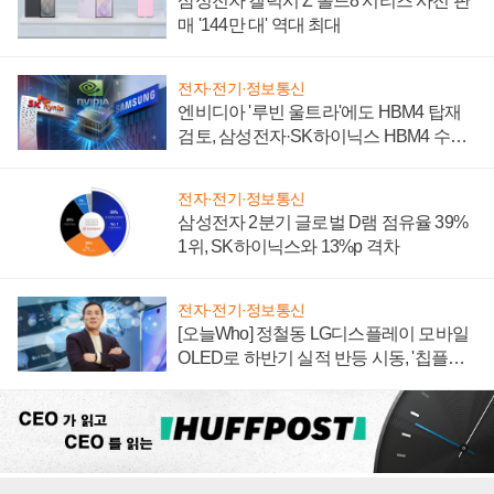
삼성전자 갤럭시 Z 폴드8 시리즈 사전 판
매 '144만 대' 역대 최대
전자·전기·정보통신
엔비디아 '루빈 울트라'에도 HBM4 탑재
검토, 삼성전자·SK하이닉스 HBM4 수율
에 주도권 갈린다
전자·전기·정보통신
삼성전자 2분기 글로벌 D램 점유율 39%
1위, SK하이닉스와 13%p 격차
전자·전기·정보통신
[오늘Who] 정철동 LG디스플레이 모바일
OLED로 하반기 실적 반등 시동, '칩플레
이션'에 가격 인하 압박은 부담