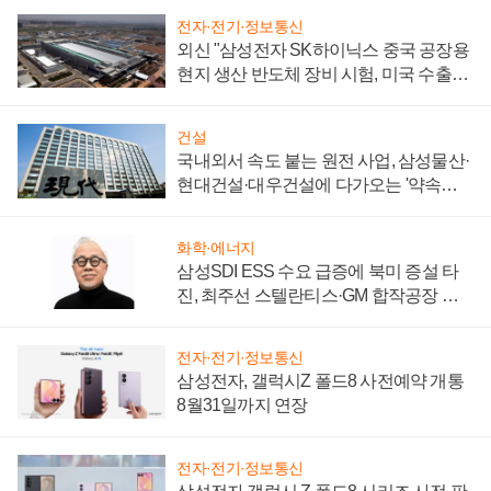
전자·전기·정보통신
외신 "삼성전자 SK하이닉스 중국 공장용
현지 생산 반도체 장비 시험, 미국 수출통
제 대비"
건설
국내외서 속도 붙는 원전 사업, 삼성물산·
현대건설·대우건설에 다가오는 '약속의
시간'
화학·에너지
삼성SDI ESS 수요 급증에 북미 증설 타
진, 최주선 스텔란티스·GM 합작공장 건
설 재추진하나
전자·전기·정보통신
삼성전자, 갤럭시Z 폴드8 사전예약 개통
8월31일까지 연장
전자·전기·정보통신