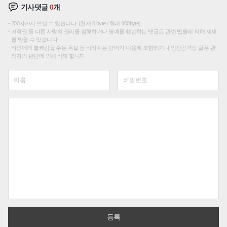
기사댓글
0
개
200자까지 쓰실 수 있습니다. (현재 0 byte / 최대 400byte)
저작권 등 다른 사람의 권리를 침해하거나 명예를 훼손하는 댓글은 관련 법률에 의해 제재
를 받을 수 있습니다.
타인에게 불쾌감을 주는 욕설 등 비하하는 단어가 내용에 포함되거나 인신공격성 글은 관
리자의 판단에 의해 삭제 합니다.