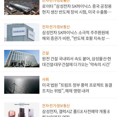
전자·전기·정보통신
로이터 "삼성전자 SK하이닉스 중국 공장용
현지 생산 반도체 장비 시험, 미국 수출통제
대비"
전자·전기·정보통신
삼성전자 SK하이닉스 소극적 주주환원에
해외 증권가 비판, "반도체 호황 지속성 의
문"
건설
원전 건설 국내외서 속도 붙어, 삼성물산·현
대건설·대우건설에 다가오는 '약속의 시간'
사회
미국 법원 "트럼프 정부 풍력 프로젝트 동결
조치는 위법", 해제 명령 내려
전자·전기·정보통신
삼성전자, 갤럭시Z 폴드8 사전예약 개통 8
월31일까지 연장