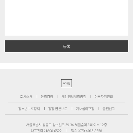
PC버전
회사소개
윤리강령
개인정보처리방침
이용자위원회
청소년보호정책
정정·반론보도
기사심의규정
불편신고
서울특별시 성동구 성수일로 39-34 서울숲더스페이스 12층
대표전화 : 1800-6522
팩스 : 070-4015-8658