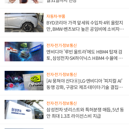
자동차·부품
BYD코리아 가격 앞세워 수입차 4위 올랐지
만, BMW·벤츠보다 높은 공임비에 소비자
불만 폭발
전자·전기·정보통신
엔비디아 '루빈 울트라'에도 HBM4 탑재 검
토, 삼성전자·SK하이닉스 HBM4 수율에 주
도권 갈린다
전자·전기·정보통신
[AI 뭉쳐야 산다⑧] LG·엔비디아 '피지컬 AI'
동맹 강화, 구광모 제조·데이터·기술 결집
해 종합 로보틱스 기업으로
전자·전기·정보통신
삼성전자 넷리스트와 특허분쟁 매듭, 5년 동
안 최대 1.3조 라이선스비 지급