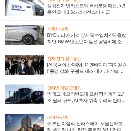
삼성전자 넷리스트와 특허분쟁 매듭, 5년
동안 최대 1.3조 라이선스비 지급
자동차·부품
BYD코리아 가격 앞세워 수입차 4위 올랐
지만, BMW·벤츠보다 높은 공임비에 소비
자 불만 폭발
전자·전기·정보통신
[AI 뭉쳐야 산다⑧] LG·엔비디아 '피지컬 A
I' 동맹 강화, 구광모 제조·데이터·기술 결
집해 종합 로보틱스 기업으로
인터넷·게임·콘텐츠
빅테크 메모리반도체 포함 장기계약 '2.7
조 달러' 규모, AI 투자 위축 우려와 반대
신호
소비자·유통
이부진 야심작 '신라스테이' 서울신라호
텔보다 잘 나가, 평택·주문진·해남·건대로