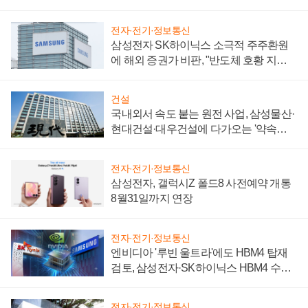
제 대비"
전자·전기·정보통신
삼성전자 SK하이닉스 소극적 주주환원
에 해외 증권가 비판, "반도체 호황 지속
성 의문"
건설
국내외서 속도 붙는 원전 사업, 삼성물산·
현대건설·대우건설에 다가오는 '약속의
시간'
전자·전기·정보통신
삼성전자, 갤럭시Z 폴드8 사전예약 개통
8월31일까지 연장
전자·전기·정보통신
엔비디아 '루빈 울트라'에도 HBM4 탑재
검토, 삼성전자·SK하이닉스 HBM4 수율
에 주도권 갈린다
전자·전기·정보통신