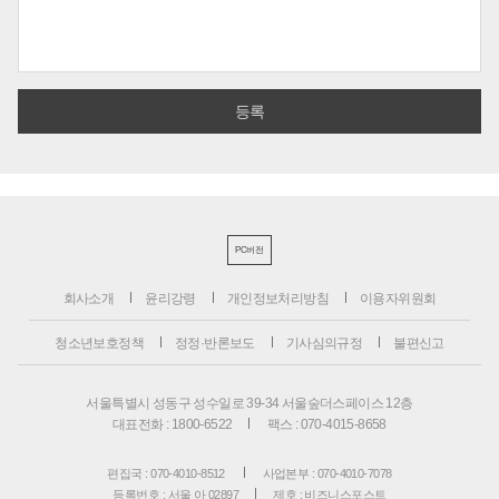
PC버전
회사소개
윤리강령
개인정보처리방침
이용자위원회
청소년보호정책
정정·반론보도
기사심의규정
불편신고
서울특별시 성동구 성수일로 39-34 서울숲더스페이스 12층
대표전화 : 1800-6522
팩스 : 070-4015-8658
편집국 : 070-4010-8512
사업본부 : 070-4010-7078
등록번호 : 서울 아 02897
제호 : 비즈니스포스트