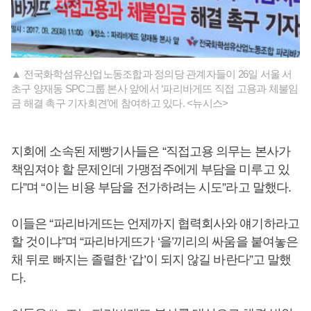
▲ 전국화학섬유산업노동조합과 정의당 관계자들이 26일 서울 서
초구 양재동 SPC그룹 본사 앞에서 ‘파리바게뜨 직접 고용과 체불임
금 해결 촉구 기자회견’에 참여하고 있다. <뉴시스>
지회에 소속된 제빵기사들은 “직접고용 의무는 본사가
책임져야 할 문제인데 가맹점주에게 부담을 미루고 있
다”며 “이는 비용 부담을 전가하려는 시도”라고 말했다.
이들은 “파리바게뜨는 언제까지 협력회사와 얘기하라고
할 것이냐”며 “파리바게뜨가 ‘을’끼리의 싸움을 붙여놓은
채 뒤로 빠지는 졸렬한 ‘갑’이 되지 않길 바란다”고 말했
다.