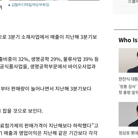
스플레
▲ 김철하 CJ제일제당 부회장.
위
으로 3분기 소재사업에서 매출이 지난해 3분기보
Who Is
중이 32%, 생명공학 29%, 물류사업 39% 등
가공식품사업을, 생명공학부문에서 바이오사업과
한찬식 대
'정통 검사'
서관
월부터 판매량이 늘어나면서 지난해 3분기보다
청 출범 앞
맡아 [2026
 잡을 것으로 보인다.
 사료첨가제의 판매가격이 지난해보다 하락했다”고
기 매출과 영업이익은 지난해 같은 기간보다 각각
정상호 롯데