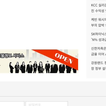
KCC 실리
진 수익성 
케빈 워시의
부의 압박
SK하이닉스
'N% 성과
신한저축은
금융 이어 
강원랜드 정
장 정부 