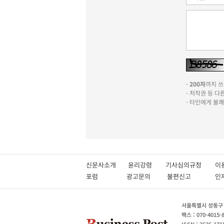
-
200자
까지 쓰실
- 저작권 등 
- 타인에게 불
신문사소개
윤리강령
기사심의규정
이
포럼
광고문의
불편신고
서울특별시 성동구 성
팩스 : 070-4015-
ISSN : 2636-171