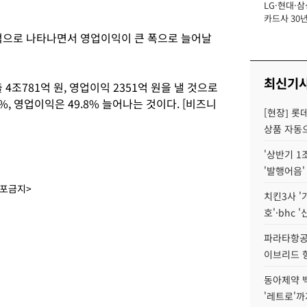
LG·현대·삼
장
카드사 30년
에 '초집중' 
적으로 나타나면서 영업이익이 큰 폭으로 늘어날
최신기
조781억 원, 영업이익 2351억 원을 낼 것으로
, 영업이익은 49.8% 늘어나는 것이다. [비즈니
[현장] 롯
상품 자동으
'상반기 1
'발행어음'
배포금지>
치킨3사 '
호'·bhc '
파라타항공 
이브리드 
동아제약 
'레트로'까