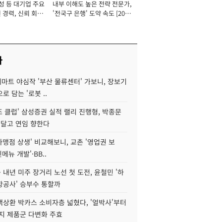
성 등 대기업 주요
내부 이해도 높은 전략 전문가,
 경력, 신뢰 회복
'전국구 은행' 도약 속도 [2026
[2026년]
년]
사
데마트 야심작 '부산 물류센터' 가보니, 장보기
로 담는 '로봇 ..
조 클럽' 삼성증권 실적 랠리 진행형, 박종문
 달고 연임 향한다
가맹점 상생' 비교해보니, 교촌 '영업권 보
신메뉴 개발'·BB..
내년 미주 장거리 노선 첫 도전, 윤철민 '하
항공사' 승부수 통할까
백상환 박카스 소비자층 넓혔다, '얼박사'부터
지 제품군 다변화 주효