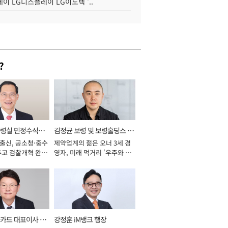
이 LG디스플레이 LG이노텍 '..
?
통령실 민정수석비
김정균 보령 및 보령홀딩스 대
 출신, 공소청·중수
제약업계의 젊은 오너 3세 경
표이사 사장
두고 검찰개혁 완수
영자, 미래 먹거리 '우주와 헬
년]
스케어' 공들여 [2026년]
카드 대표이사 사
강정훈 iM뱅크 행장