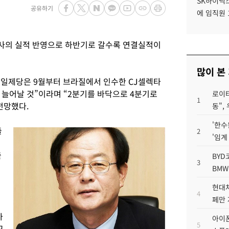
SK하이닉스
공유하기
에 임직원 
사의 실적 반영으로 하반기로 갈수록 연결실적이
많이 본
제일제당은 9월부터 브라질에서 인수한 CJ셀렉타
 늘어날 것”이라며 “2분기를 바닥으로 4분기로
로이터
1
전망했다.
동",
'한수
출
2
'임계
출
BYD
3
이
BMW
현대차
4
페만 
사
아이폰
5
꾸