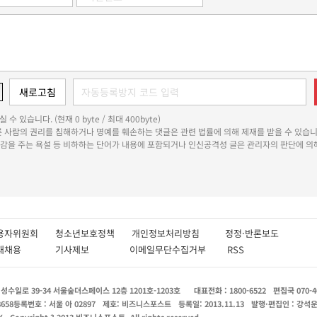
 수 있습니다. (현재 0 byte / 최대 400byte)
다른 사람의 권리를 침해하거나 명예를 훼손하는 댓글은 관련 법률에 의해 제재를 받을 수 있습니
쾌감을 주는 욕설 등 비하하는 단어가 내용에 포함되거나 인신공격성 글은 관리자의 판단에 의해
용자위원회
청소년보호정책
개인정보처리방침
정정·반론보도
인재채용
기사제보
이메일무단수집거부
RSS
수일로 39-34 서울숲더스페이스 12층 1201호-1203호
대표전화 : 1800-6522
편집국 070-4
8658
등록번호 : 서울 아 02897
제호: 비즈니스포스트
등록일: 2013.11.13
발행·편집인 : 강석
X
Copyright ? 2013 비즈니스포스트. All rights reserved.