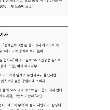
에 성과급 두고 '노조 통합' 움직임, 사흘 만
10%이 새 노조에 모였다
 기사
 "정제연료 3만 톤 한국에서 러시아로 이
 우크라이나의 공격에 수요 늘어
원 협력사' 미국 오클로 SMR 연구용 원자로
 상태' 도달, 미국 에너지부..
코리아 가격 앞세워 수입차 4위 올랐지만,
·벤츠보다 높은 공임비에 소비자 ..
 올해 SUV 국내 베스트셀러 톱10에서 싼타
자리매김, 그랜저·아반떼 '세단..
18 '메모리 부족'에 출시 지연되나, 삼성디