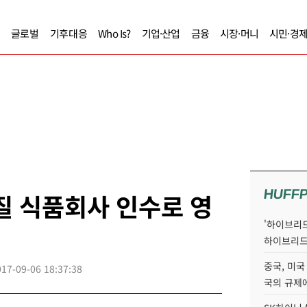
글로벌
기후대응
Who Is?
기업·산업
금융
시장·머니
시민·경
HUFF
질 식품회사 인수로 영
'하이브리드
하이브리드
중국, 미국
017-09-06 18:37:38
국의 규제에