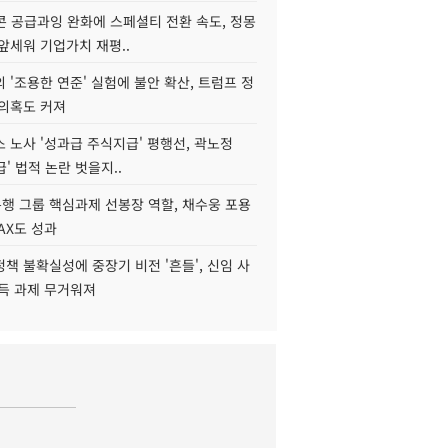
콘 공급과잉 완화에 스페셜티 전환 속도, 정몽
앞세워 기업가치 재평..
 '조용한 연준' 실험에 불안 확산, 트럼프 정
 의혹도 커져
 노사 '성과급 주식지급' 평행선, 곽노정
급' 법적 논란 벗을지..
행 그룹 핵심과제 선봉장 역할, 채수웅 포용
AX도 성과
책 불확실성에 중장기 비전 '흔들', 신임 사
설득 과제 무거워져