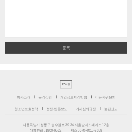
PC버전
회사소개
윤리강령
개인정보처리방침
이용자위원회
청소년보호정책
정정·반론보도
기사심의규정
불편신고
서울특별시 성동구 성수일로 39-34 서울숲더스페이스 12층
대표전화 : 1800-6522
팩스 : 070-4015-8658