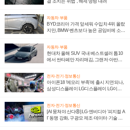
결 조치는 위법", 해제 명령 내려
자동차·부품
BYD코리아 가격 앞세워 수입차 4위 올랐
지만, BMW·벤츠보다 높은 공임비에 소비
자 불만 폭발
자동차·부품
현대차 올해 SUV 국내 베스트셀러 톱10
에서 싼타페만 자리매김, 그랜저·아반떼
'세단 쌍끌이'로 내수 방어
전자·전기·정보통신
아이폰18 '메모리 부족'에 출시 지연되나,
삼성디스플레이 LG디스플레이 LG이노
텍 '탈애플' 수익 다각화 속도
전자·전기·정보통신
[AI 뭉쳐야 산다⑧] LG·엔비디아 '피지컬 A
I' 동맹 강화, 구광모 제조·데이터·기술 결
집해 종합 로보틱스 기업으로