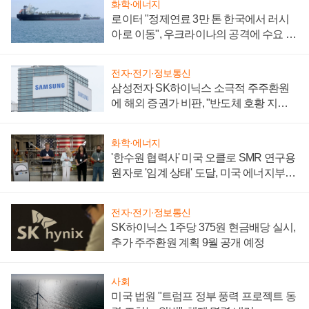
화학·에너지
로이터 "정제연료 3만 톤 한국에서 러시
아로 이동", 우크라이나의 공격에 수요 늘
어
전자·전기·정보통신
삼성전자 SK하이닉스 소극적 주주환원
에 해외 증권가 비판, "반도체 호황 지속
성 의문"
화학·에너지
'한수원 협력사' 미국 오클로 SMR 연구용
원자로 '임계 상태' 도달, 미국 에너지부
"중요한 이정표"
전자·전기·정보통신
SK하이닉스 1주당 375원 현금배당 실시,
추가 주주환원 계획 9월 공개 예정
사회
미국 법원 "트럼프 정부 풍력 프로젝트 동