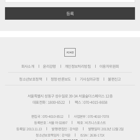
PC버전
회사소개
윤리강령
개인정보처리방침
이용자위원회
청소년보호정책
정정·반론보도
기사심의규정
불편신고
서울특별시 성동구 성수일로 39-34 서울숲더스페이스 12층
대표전화 : 1800-6522
팩스 : 070-4015-8658
편집국 : 070-4010-8512
사업본부 : 070-4010-7078
등록번호 : 서울 아 02897
제호 : 비즈니스포스트
등록일: 2013.11.13
발행·편집인 : 강석운
발행일자: 2013년 12월 2일
청소년보호책임자 : 강석운
ISSN : 2636-171X