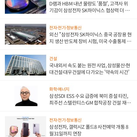
D램과 HBM 내년 물량도 '품절', 고객사 위
기감이 삼성전자 SK하이닉스 협상력 더 키
워
전자·전기·정보통신
외신 "삼성전자 SK하이닉스 중국 공장용 현
지 생산 반도체 장비 시험, 미국 수출통제 대
비"
건설
국내외서 속도 붙는 원전 사업, 삼성물산·현
대건설·대우건설에 다가오는 '약속의 시간'
화학·에너지
삼성SDI ESS 수요 급증에 북미 증설 타진,
최주선 스텔란티스·GM 합작공장 건설 재추
진하나
전자·전기·정보통신
삼성전자, 갤럭시Z 폴드8 사전예약 개통 8
월31일까지 연장