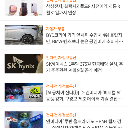
삼성전자, 갤럭시Z 폴드8 사전예약 개통 8
월31일까지 연장
자동차·부품
BYD코리아 가격 앞세워 수입차 4위 올랐지
만, BMW·벤츠보다 높은 공임비에 소비자
불만 폭발
전자·전기·정보통신
SK하이닉스 1주당 375원 현금배당 실시, 추
가 주주환원 계획 9월 공개 예정
전자·전기·정보통신
[AI 뭉쳐야 산다⑧] LG·엔비디아 '피지컬 AI'
동맹 강화, 구광모 제조·데이터·기술 결집
해 종합 로보틱스 기업으로
전자·전기·정보통신
엔비디아 '루빈 울트라'에도 HBM4 탑재 검
토, 삼성전자·SK하이닉스 HBM4 수율에 주