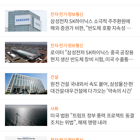
전자·전기·정보통신
삼성전자 SK하이닉스 소극적 주주환원에
해외 증권가 비판, "반도체 호황 지속성 의
문"
전자·전기·정보통신
로이터 "삼성전자 SK하이닉스 중국 공장용
현지 생산 반도체 장비 시험, 미국 수출통제
대비"
건설
원전 건설 국내외서 속도 붙어, 삼성물산·현
대건설·대우건설에 다가오는 '약속의 시간'
사회
미국 법원 "트럼프 정부 풍력 프로젝트 동결
조치는 위법", 해제 명령 내려
전자·전기·정보통신