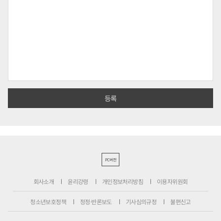
PC버전
회사소개
윤리강령
개인정보처리방침
이용자위원회
청소년보호정책
정정·반론보도
기사심의규정
불편신고