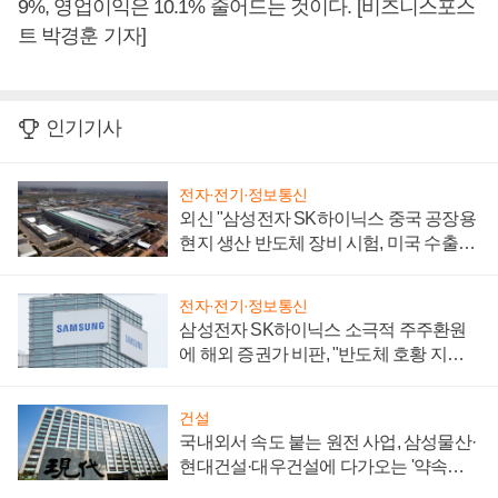
9%, 영업이익은 10.1% 줄어드는 것이다. [비즈니스포스
트 박경훈 기자]
인기기사
전자·전기·정보통신
외신 "삼성전자 SK하이닉스 중국 공장용
현지 생산 반도체 장비 시험, 미국 수출통
제 대비"
전자·전기·정보통신
삼성전자 SK하이닉스 소극적 주주환원
에 해외 증권가 비판, "반도체 호황 지속
성 의문"
건설
국내외서 속도 붙는 원전 사업, 삼성물산·
현대건설·대우건설에 다가오는 '약속의
시간'