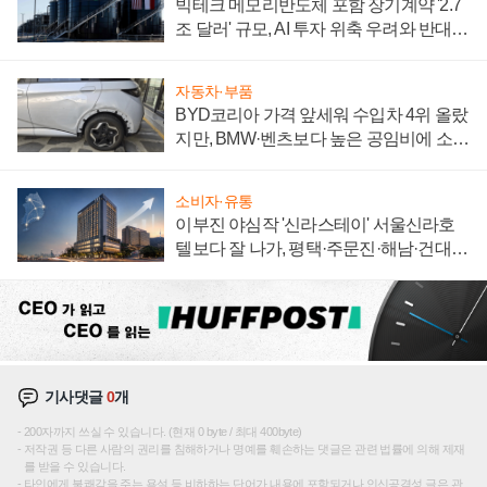
빅테크 메모리반도체 포함 장기계약 '2.7
조 달러' 규모, AI 투자 위축 우려와 반대
신호
자동차·부품
BYD코리아 가격 앞세워 수입차 4위 올랐
지만, BMW·벤츠보다 높은 공임비에 소비
자 불만 폭발
소비자·유통
이부진 야심작 '신라스테이' 서울신라호
텔보다 잘 나가, 평택·주문진·해남·건대로
성장판 더 넓힌다
기사댓글
0
개
200자까지 쓰실 수 있습니다. (현재 0 byte / 최대 400byte)
저작권 등 다른 사람의 권리를 침해하거나 명예를 훼손하는 댓글은 관련 법률에 의해 제재
를 받을 수 있습니다.
타인에게 불쾌감을 주는 욕설 등 비하하는 단어가 내용에 포함되거나 인신공격성 글은 관