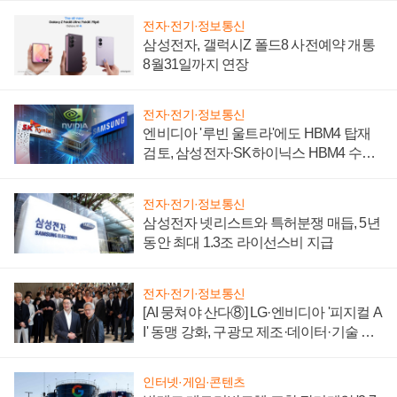
전자·전기·정보통신
삼성전자, 갤럭시Z 폴드8 사전예약 개통
8월31일까지 연장
전자·전기·정보통신
엔비디아 '루빈 울트라'에도 HBM4 탑재
검토, 삼성전자·SK하이닉스 HBM4 수율
에 주도권 갈린다
전자·전기·정보통신
삼성전자 넷리스트와 특허분쟁 매듭, 5년
동안 최대 1.3조 라이선스비 지급
전자·전기·정보통신
[AI 뭉쳐야 산다⑧] LG·엔비디아 '피지컬 A
I' 동맹 강화, 구광모 제조·데이터·기술 결
집해 종합 로보틱스 기업으로
인터넷·게임·콘텐츠