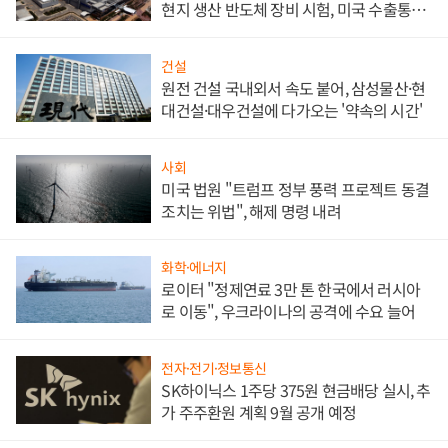
현지 생산 반도체 장비 시험, 미국 수출통제
대비"
건설
원전 건설 국내외서 속도 붙어, 삼성물산·현
대건설·대우건설에 다가오는 '약속의 시간'
사회
미국 법원 "트럼프 정부 풍력 프로젝트 동결
조치는 위법", 해제 명령 내려
화학·에너지
로이터 "정제연료 3만 톤 한국에서 러시아
로 이동", 우크라이나의 공격에 수요 늘어
전자·전기·정보통신
SK하이닉스 1주당 375원 현금배당 실시, 추
가 주주환원 계획 9월 공개 예정