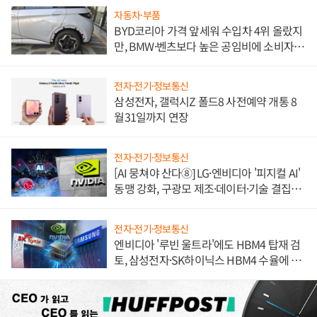
자동차·부품
BYD코리아 가격 앞세워 수입차 4위 올랐지
만, BMW·벤츠보다 높은 공임비에 소비자
불만 폭발
전자·전기·정보통신
삼성전자, 갤럭시Z 폴드8 사전예약 개통 8
월31일까지 연장
전자·전기·정보통신
[AI 뭉쳐야 산다⑧] LG·엔비디아 '피지컬 AI'
동맹 강화, 구광모 제조·데이터·기술 결집
해 종합 로보틱스 기업으로
전자·전기·정보통신
엔비디아 '루빈 울트라'에도 HBM4 탑재 검
토, 삼성전자·SK하이닉스 HBM4 수율에 주
도권 갈린다