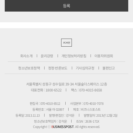
PC버전
회사소개
윤리강령
개인정보처리방침
이용자위원회
청소년보호정책
정정·반론보도
기사심의규정
불편신고
서울특별시 성동구 성수일로 39-34 서울숲더스페이스 12층
대표전화 : 1800-6522
팩스 : 070-4015-8658
편집국 : 070-4010-8512
사업본부 : 070-4010-7078
등록번호 : 서울 아 02897
제호 : 비즈니스포스트
등록일: 2013.11.13
발행·편집인 : 강석운
발행일자: 2013년 12월 2일
청소년보호책임자 : 강석운
ISSN : 2636-171X
Copyright ⓒ
B
USINESSPOST
. All rights reserved.