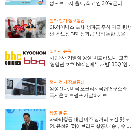
정으로 다시 출시, 최고 연 2.0% 금리
전자·전기·정보통신
SK하이닉스 노사 '성과급 주식 지급' 평행
선, 곽노정 'N% 성과급' 법적 논란 벗을지
주목
소비자·유통
치킨3사 '가맹점 상생' 비교해보니, 교촌
'영업권 보호'·bhc '신메뉴 개발'·BBQ '원가
부담'
전자·전기·정보통신
삼성전자, 미국 오크리지국립연구소와
극저온 히트펌프 개발하기로
항공·물류
파라타항공 내년 미주 장거리 노선 첫 도
전, 윤철민 '하이브리드 항공사' 승부수 통
할까