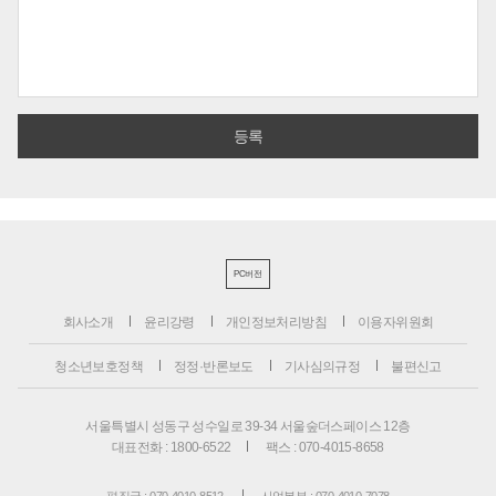
PC버전
회사소개
윤리강령
개인정보처리방침
이용자위원회
청소년보호정책
정정·반론보도
기사심의규정
불편신고
서울특별시 성동구 성수일로 39-34 서울숲더스페이스 12층
대표전화 : 1800-6522
팩스 : 070-4015-8658
편집국 : 070-4010-8512
사업본부 : 070-4010-7078