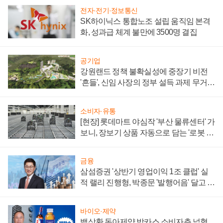
전자·전기·정보통신
SK하이닉스 통합노조 설립 움직임 본격
화, 성과급 체계 불만에 3500명 결집
공기업
강원랜드 정책 불확실성에 중장기 비전
'흔들', 신임 사장의 정부 설득 과제 무거워
져
소비자·유통
[현장] 롯데마트 야심작 '부산 물류센터' 가
보니, 장보기 상품 자동으로 담는 '로봇 40
0대' 장관
금융
삼섬증권 '상반기 영업이익 1조 클럽' 실
적 랠리 진행형, 박종문 '발행어음' 달고 연
임 향하나
바이오·제약
백상환 동아제약 박카스 소비자층 넓혔