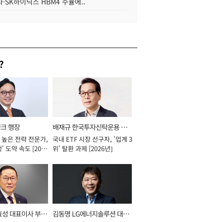
·SK하이닉스 HBM4 수율에..
?
뱅크 행장
배재규 한국투자신탁운용 대
 높은 전략 전문가,
국내 ETF 시장 선구자, '업계 3
표이사 사장
' 도약 속도 [2026
위' 탈환 과제 [2026년]
효성 대표이사 부회
김동명 LG에너지솔루션 대표