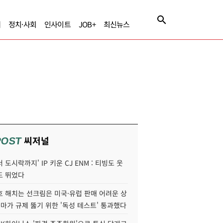
제
정치·사회
인사이트
JOB+
최신뉴스
씨저널
POST
 도시락까지' IP 키운 CJ ENM : 티빙도 웃
도 뛰었다
호 해치는 선크림은 미국·유럽 판매 어려운 상
콜마가 규제 뚫기 위한 '독성 테스트' 통과했다