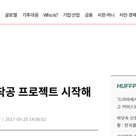
글로벌
기후대응
Who Is?
기업·산업
금융
시장·머니
시민·경
HUFF
착공 프로젝트 시작해
'드라마에서
고 커머스
바닷속 산
r
2017-05-25 14:06:52
황 : 한국