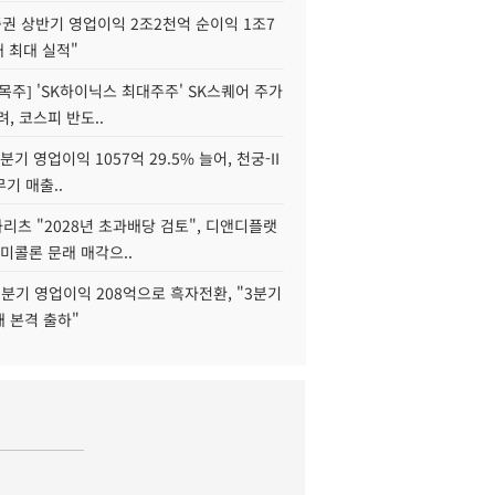
권 상반기 영업이익 2조2천억 순이익 1조7
대 최대 실적"
목주] 'SK하이닉스 최대주주' SK스퀘어 주가
려, 코스피 반도..
2분기 영업이익 1057억 29.5% 늘어, 천궁-II
기 매출..
화리츠 "2028년 초과배당 검토", 디앤디플랫
미콜론 문래 매각으..
분기 영업이익 208억으로 흑자전환, "3분기
재 본격 출하"