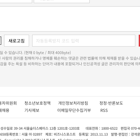
 수 있습니다. (현재 0 byte / 최대 400byte)
다른 사람의 권리를 침해하거나 명예를 훼손하는 댓글은 관련 법률에 의해 제재를 받을 수 있습니
쾌감을 주는 욕설 등 비하하는 단어가 내용에 포함되거나 인신공격성 글은 관리자의 판단에 의해
용자위원회
청소년보호정책
개인정보처리방침
정정·반론보도
인재채용
기사제보
이메일무단수집거부
RSS
수일로 39-34 서울숲더스페이스 12층 1201호-1203호
대표전화 : 1800-6522
편집국 070-4
8658
등록번호 : 서울 아 02897
제호: 비즈니스포스트
등록일: 2013.11.13
발행·편집인 : 강석
X
Copyright ? 2013 비즈니스포스트. All rights reserved.