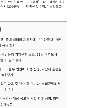
분할 2년, 실적 안
'기술중심' 구광모 힘실은 개발
이사 사장
어서 [2026년]
자 출신 첫 수장, 기술압도로
경쟁력 확보 사활 [2026년]
사
, 국내 배터리 제조사에 LFP 양극재 19만
기 공급 합의
수출입은행 기업은행 노조, 11일 여의도서
 반대' 결의대회
차이즈 놀부 법원에 회생 신청, 지난해 순손실
 9배 증가
구광모 다음 주 젠슨 황 만난다, 실리콘밸리서
' 논의 전망
 증권사 대상 국고채 담합 의혹 심의, 최대
금 가능성