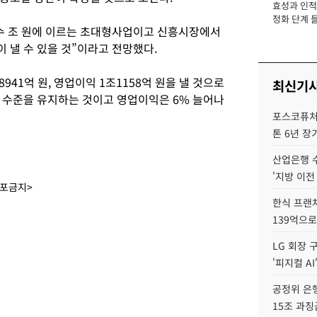
효성과 인적 
장
정화 단계 들
수 조 원에 이르는 초대형사업이고 신흥시장에서
 낼 수 있을 것”이라고 전망했다.
41억 원, 영업이익 1조1158억 원을 낼 것으로
최신기
 수준을 유지하는 것이고 영업이익은 6% 늘어나
포스코퓨처엠
톤 6년 장
산업은행 
'지방 이전
배포금지>
한식 프랜
139억으로
LG 회장 
'피지컬 AI
공정위 은행
15조 과징