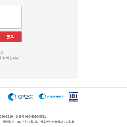
등록
다.
 삭제 합니다.
010-8510
광고국 070-4010-8511
운
발행일자: 2013년 12월 2일
청소년보호책임자 : 박상유