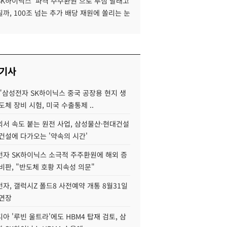
SK하이닉스 '파격 주주환원'으로 투심 달래고
까, 100조 넘는 추가 배당 재원에 쏠리는 눈
 기사
"삼성전자 SK하이닉스 중국 공장용 현지 생
도체 장비 시험, 미국 수출통제 ..
서 속도 붙는 원전 사업, 삼성물산·현대건설
건설에 다가오는 '약속의 시간'
자 SK하이닉스 소극적 주주환원에 해외 증
비판, "반도체 호황 지속성 의문"
자, 갤럭시Z 폴드8 사전예약 개통 8월31일
 연장
아 '루빈 울트라'에도 HBM4 탑재 검토, 삼