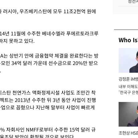
성전자
러시아, 우즈베키스탄에 모두 11조2천억 원에
14년 11월에 수주한 베네수엘라 푸에르토라크루
Who Is
지 못하고 있다.
A는 상반기 안에 금융협약 체결을 완료한다는 방
모인 34억 달러 가운데 선수금으로 20%만 받으
.
강정훈 iM
내부 이해도
스탄 천연가스 액화정제시설 사업도 조만간 착
'전국구 은행
년]
트는 2013년 수주한 뒤 3년 동안 사업이 진행
사업으로 꼽혔으나 지난해 말부터 사업이 빠르게
% 자회사인 NMFF로부터 수주한 15억 달러 규
조현상 HS
융조달 방안이 확정될 것으로 보인다.