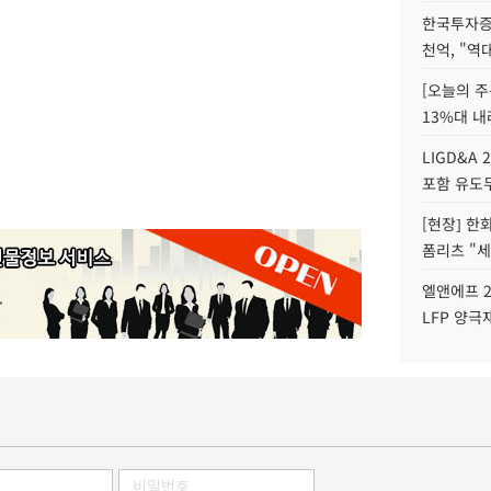
한국투자증
천억, "역
[오늘의 주
13%대 내
LIGD&A 
포함 유도무
[현장] 한
폼리츠 "세
엘앤에프 2
LFP 양극