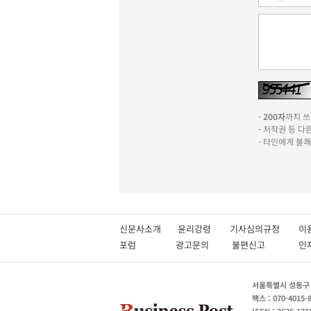
-
200자
까지 쓰실
- 저작권 등 
- 타인에게 불
신문사소개
윤리강령
기사심의규정
이
포럼
광고문의
불편신고
서울특별시 성동구 성
팩스 : 070-4015-
ISSN : 2636-171