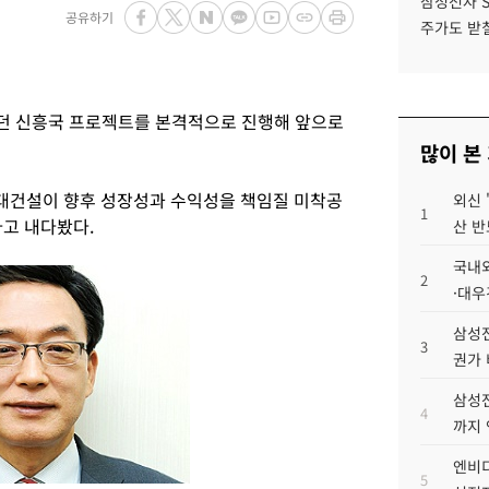
삼성전자 
공유하기
주가도 받칠
던 신흥국 프로젝트를 본격적으로 진행해 앞으로
많이 본
현대건설이 향후 성장성과 수익성을 책임질 미착공
외신 
1
고 내다봤다.
산 반
국내외
2
·대우
삼성전
3
권가 
삼성전
4
까지
엔비디
5