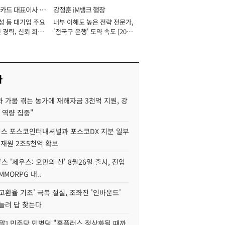
카드 대표이사 사
강정훈 iM뱅크 행장
성 등 대기업 주요
내부 이해도 높은 전략 전문가,
 경력, 신뢰 회복
'전국구 은행' 도약 속도 [2026
[2026년]
년]
사
 가뭄 겪는 농가에 재해자금 3천억 지원, 강
 역량 집중"
스 포스코인터내셔널과 포스코DX 지분 일부
 재원 2조5천억 확보
투스 '제우스: 오만의 신' 8월26일 출시, 진입
MMORPG 내..
고환율 기조' 극복 절실, 조좌진 '인바운드'
늘려 답 찾는다
정말] 민주당 민병덕 "홈플러스 정상화될 때까