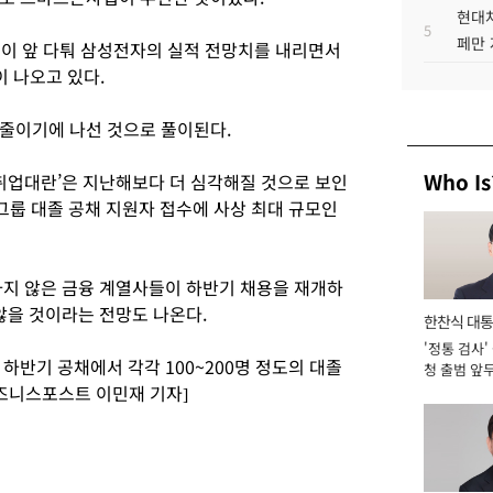
현대차
5
페만 
들이 앞 다퉈 삼성전자의 실적 전망치를 내리면서
 나오고 있다.
줄이기에 나선 것으로 풀이된다.
Who Is
‘취업대란’은 지난해보다 더 심각해질 것으로 보인
성그룹 대졸 공채 지원자 접수에 사상 최대 규모인
하지 않은 금융 계열사들이 하반기 채용을 재개하
않을 것이라는 전망도 나온다.
한찬식 대
'정통 검사'
서관
하반기 공채에서 각각 100~200명 정도의 대졸
청 출범 앞
비즈니스포스트 이민재 기자]
맡아 [2026