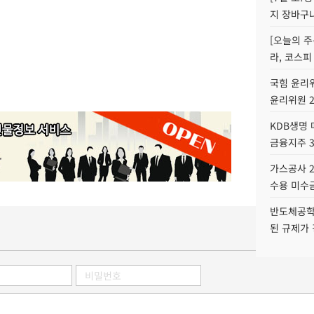
지 장바구
[오늘의 주
라, 코스피
국힘 윤리위
윤리위원 
KDB생명
금융지주 
가스공사 2
수용 미수금
반도체공학
된 규제가 