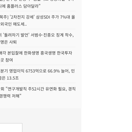
니에 홈플러스 담아달라"
목주] '2차전지 강세' 삼성SDI 주가 7%대 올
 외국인 매도세..
 '돌려차기 발언' 서범수·진종오 징계 착수,
2명은 사퇴
 매각 본입찰에 한화생명 흥국생명 한국투자
3곳 참여
분기 영업이익 6753억으로 66.9% 늘어, 민
은 13.5조
회 "연구개발직 주52시간 유연화 필요, 경직
경쟁력 저해"