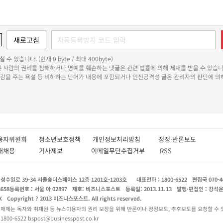
 수 있습니다. (현재 0 byte / 최대 400byte)
다른 사람의 권리를 침해하거나 명예를 훼손하는 댓글은 관련 법률에 의해 제재를 받을 수 있습니
쾌감을 주는 욕설 등 비하하는 단어가 내용에 포함되거나 인신공격성 글은 관리자의 판단에 의해
용자위원회
청소년보호정책
개인정보처리방침
정정·반론보도
인재채용
기사제보
이메일무단수집거부
RSS
수일로 39-34 서울숲더스페이스 12층 1201호-1203호
대표전화 : 1800-6522
편집국 070-4
8658
등록번호 : 서울 아 02897
제호: 비즈니스포스트
등록일: 2013.11.13
발행·편집인 : 강석
X
Copyright ? 2013 비즈니스포스트. All rights reserved.
 매체는 독자와 취재원 등 뉴스이용자의 권리 보장을 위해 반론이나 정정보도, 추후보도를 요청할 수 
0-6522 bspost@businesspost.co.kr