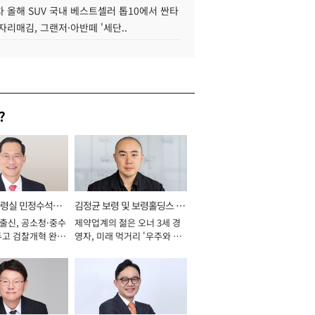
 올해 SUV 국내 베스트셀러 톱10에서 싼타
자리매김, 그랜저·아반떼 '세단..
?
통령실 민정수석비
김정균 보령 및 보령홀딩스 대
 출신, 공소청·중수
제약업계의 젊은 오너 3세 경
표이사 사장
두고 검찰개혁 완수
영자, 미래 먹거리 '우주와 헬
년]
스케어' 공들여 [2026년]