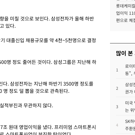
롯데케미칼
업이익 11
향을 미칠 것으로 보인다. 삼성전자가 올해 하반
편으로 체
고 있다.
반기 대졸신입 채용규모를 약 4천~5천명으로 결정
많이 본
500명 정도 줄어든 것이다. 삼성그룹은 지난해 하
로이터
1
동",
다. 삼성전자는 지난해 하반기 3500명 정도를
삼성전
2
0 명 정도 덜 뽑을 것으로 관측된다.
권가 
미국 
 실적부진과 무관하지 않다.
3
는 위
SK하
4
 7조 원대 영업이익을 냈다. 프리미엄 스마트폰시
주환원
세로 스마트폰사업이 부진한 탓이었다.