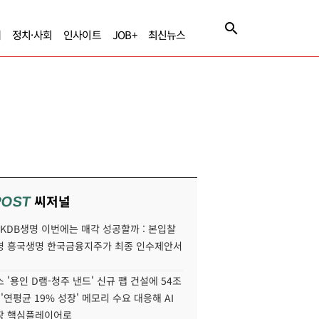
제
정치·사회
인사이트
JOB+
최신뉴스
씨저널
POST
' KDB생명 이번에는 매각 성공할까 : 본입찰
명 흥국생명 한국금융지주가 최종 인수제안서
 '용인 D램-청주 낸드' 신규 팹 건설에 54조
 '연평균 19% 성장' 메모리 수요 대응해 AI
장 핵심플레이어로