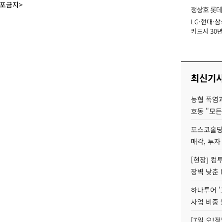
배포금지>
정상호 롯데
LG·현대·삼
장
카드사 30년
에 '초집중' 
최신기
농협 폭염과
호동 "모든
포스코홀딩
매각, 투자
[현장] 컴
장벽 낮춘 
하나투어 '
사업 비중 
[7일 오!