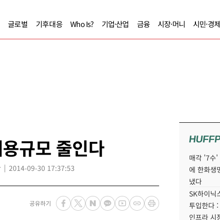
글로벌
기후대응
Who Is?
기업·산업
금융
시장·머니
시민·경
HUFF
채용규모 줄인다
매각 '7수
r
2014-09-30 17:37:53
에 한화생
냈다
SK하이닉스
공유하기
투입한다 :
인프라 시