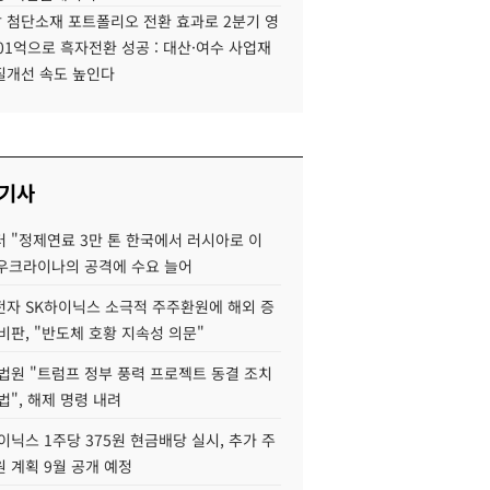
 첨단소재 포트폴리오 전환 효과로 2분기 영
01억으로 흑자전환 성공 : 대산·여수 사업재
질개선 속도 높인다
 기사
 "정제연료 3만 톤 한국에서 러시아로 이
 우크라이나의 공격에 수요 늘어
자 SK하이닉스 소극적 주주환원에 해외 증
비판, "반도체 호황 지속성 의문"
법원 "트럼프 정부 풍력 프로젝트 동결 조치
법", 해제 명령 내려
이닉스 1주당 375원 현금배당 실시, 추가 주
 계획 9월 공개 예정