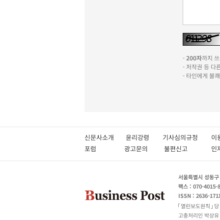
-
200자
까지 쓰실
- 저작권 등 
- 타인에게 불
신문사소개
윤리강령
기사심의규정
이
포럼
광고문의
불편신고
서울특별시 성동구 성
팩스 : 070-4015-
ISSN : 2636-171
열린보도원칙
당
고충처리인 박상유 180