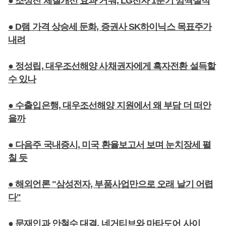
● 조성진 체질개선 효과 거둬, LG전자 1분기 깜짝실적
● D램 가격 상승세 둔화, 증권사 SK하이닉스 목표주가
내려
● 정성립, 대우조선해양 사채권자에게 흑자전환 설득할
수 있나
● 수출입은행, 대우조선해양 지원에서 왜 부담 더 떠안
을까
● 다음주 국내증시, 미국 환율보고서 보며 눈치장세 펼
칠 듯
● 해외언론 "삼성전자, 부품사업만으로 오래 날기 어렵
다"
● 문재인과 안철수 대결, 네거티브와 마타도어 사이