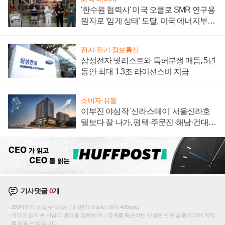
'한수원 협력사' 미국 오클로 SMR 연구용
원자로 '임계 상태' 도달, 미국 에너지부
"중요한 이정표"
전자·전기·정보통신
삼성전자 넷리스트와 특허분쟁 매듭, 5년
동안 최대 1.3조 라이선스비 지급
소비자·유통
이부진 야심작 '신라스테이' 서울신라호
텔보다 잘 나가, 평택·주문진·해남·건대로
성장판 더 넓힌다
기사댓글
0
개
200자까지 쓰실 수 있습니다. (현재 0 byte / 최대 400byte)
저작권 등 다른 사람의 권리를 침해하거나 명예를 훼손하는 댓글은 관련 법률에 의해 제재
를 받을 수 있습니다.