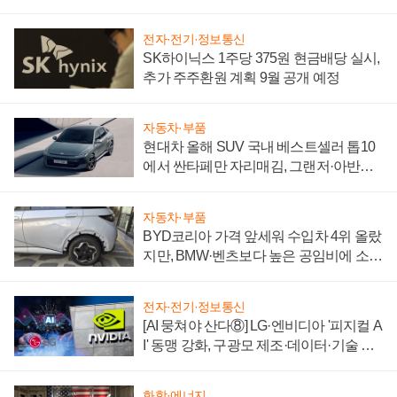
전자·전기·정보통신
SK하이닉스 1주당 375원 현금배당 실시,
추가 주주환원 계획 9월 공개 예정
자동차·부품
현대차 올해 SUV 국내 베스트셀러 톱10
에서 싼타페만 자리매김, 그랜저·아반떼
'세단 쌍끌이'로 내수 방어
자동차·부품
BYD코리아 가격 앞세워 수입차 4위 올랐
지만, BMW·벤츠보다 높은 공임비에 소비
자 불만 폭발
전자·전기·정보통신
[AI 뭉쳐야 산다⑧] LG·엔비디아 '피지컬 A
I' 동맹 강화, 구광모 제조·데이터·기술 결
집해 종합 로보틱스 기업으로
화학·에너지