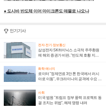
● 도시바 반도체 이어 마이크론도 매물로 나오나
인기기사
전자·전기·정보통신
삼성전자 SK하이닉스 소극적 주주환원
에 해외 증권가 비판, "반도체 호황 지속
성 의문"
화학·에너지
로이터 "정제연료 3만 톤 한국에서 러시
아로 이동", 우크라이나의 공격에 수요 늘
어
사회
미국 법원 "트럼프 정부 풍력 프로젝트 동
결 조치는 위법", 해제 명령 내려