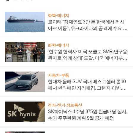
화학·에너지
로이터 "정제연료 3만 톤 한국에서 러시
아로 이동", 우크라이나의 공격에 수요 늘
어
화학·에너지
'한수원 협력사' 미국 오클로 SMR 연구용
원자로 '임계 상태' 도달, 미국 에너지부
"중요한 이정표"
자동차·부품
현대차 올해 SUV 국내 베스트셀러 톱10
에서 싼타페만 자리매김, 그랜저·아반떼
'세단 쌍끌이'로 내수 방어
전자·전기·정보통신
SK하이닉스 1주당 375원 현금배당 실시,
추가 주주환원 계획 9월 공개 예정