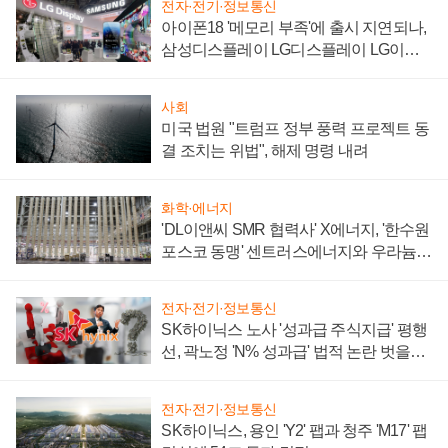
전자·전기·정보통신
아이폰18 '메모리 부족'에 출시 지연되나,
삼성디스플레이 LG디스플레이 LG이노
텍 '탈애플' 수익 다각화 속도
사회
미국 법원 "트럼프 정부 풍력 프로젝트 동
결 조치는 위법", 해제 명령 내려
화학·에너지
'DL이앤씨 SMR 협력사' X에너지, '한수원
포스코 동맹' 센트러스에너지와 우라늄
계약 체결
전자·전기·정보통신
SK하이닉스 노사 '성과급 주식지급' 평행
선, 곽노정 'N% 성과급' 법적 논란 벗을지
주목
전자·전기·정보통신
SK하이닉스, 용인 'Y2' 팹과 청주 'M17' 팹