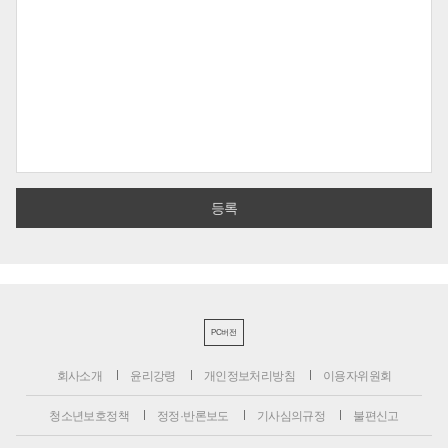
PC버전
회사소개
윤리강령
개인정보처리방침
이용자위원회
청소년보호정책
정정·반론보도
기사심의규정
불편신고