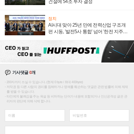
건설에 54조 투자 결정
정치
AI시대 맞아 25년 만에 전력산업 구조개
편 시동, '발전5사 통합' 넘어 '한전 지주사'
재편론도
기사댓글
0
개
200자까지 쓰실 수 있습니다. (현재 0 byte / 최대 400byte)
저작권 등 다른 사람의 권리를 침해하거나 명예를 훼손하는 댓글은 관련 법률에 의해 제재
를 받을 수 있습니다.
타인에게 불쾌감을 주는 욕설 등 비하하는 단어가 내용에 포함되거나 인신공격성 글은 관
리자의 판단에 의해 삭제 합니다.