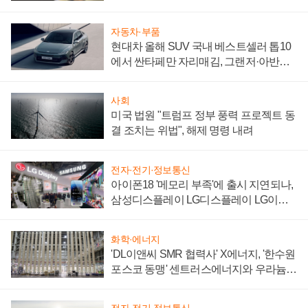
자동차·부품
현대차 올해 SUV 국내 베스트셀러 톱10
에서 싼타페만 자리매김, 그랜저·아반떼
'세단 쌍끌이'로 내수 방어
사회
미국 법원 "트럼프 정부 풍력 프로젝트 동
결 조치는 위법", 해제 명령 내려
전자·전기·정보통신
아이폰18 '메모리 부족'에 출시 지연되나,
삼성디스플레이 LG디스플레이 LG이노
텍 '탈애플' 수익 다각화 속도
화학·에너지
'DL이앤씨 SMR 협력사' X에너지, '한수원
포스코 동맹' 센트러스에너지와 우라늄
계약 체결