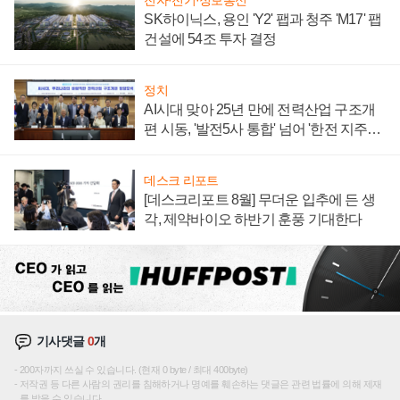
전자·전기·정보통신
SK하이닉스, 용인 'Y2' 팹과 청주 'M17' 팹
건설에 54조 투자 결정
정치
AI시대 맞아 25년 만에 전력산업 구조개
편 시동, '발전5사 통합' 넘어 '한전 지주사'
재편론도
데스크 리포트
[데스크리포트 8월] 무더운 입추에 든 생
각, 제약바이오 하반기 훈풍 기대한다
기사댓글
0
개
200자까지 쓰실 수 있습니다. (현재 0 byte / 최대 400byte)
저작권 등 다른 사람의 권리를 침해하거나 명예를 훼손하는 댓글은 관련 법률에 의해 제재
를 받을 수 있습니다.