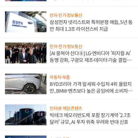
도권 갈린다
전자·전기·정보통신
삼성전자 넷리스트와 특허분쟁 매듭, 5년 동
안 최대 1.3조 라이선스비 지급
전자·전기·정보통신
[AI 뭉쳐야 산다⑧] LG·엔비디아 '피지컬 AI'
동맹 강화, 구광모 제조·데이터·기술 결집
해 종합 로보틱스 기업으로
자동차·부품
BYD코리아 가격 앞세워 수입차 4위 올랐지
만, BMW·벤츠보다 높은 공임비에 소비자
불만 폭발
인터넷·게임·콘텐츠
빅테크 메모리반도체 포함 장기계약 '2.7조
달러' 규모, AI 투자 위축 우려와 반대 신호