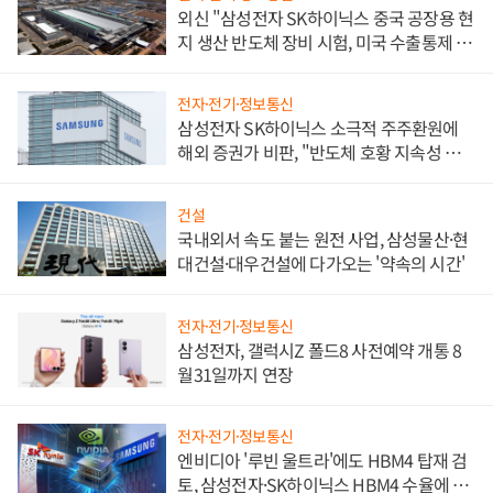
외신 "삼성전자 SK하이닉스 중국 공장용 현
지 생산 반도체 장비 시험, 미국 수출통제 대
비"
전자·전기·정보통신
삼성전자 SK하이닉스 소극적 주주환원에
해외 증권가 비판, "반도체 호황 지속성 의
문"
건설
국내외서 속도 붙는 원전 사업, 삼성물산·현
대건설·대우건설에 다가오는 '약속의 시간'
전자·전기·정보통신
삼성전자, 갤럭시Z 폴드8 사전예약 개통 8
월31일까지 연장
전자·전기·정보통신
엔비디아 '루빈 울트라'에도 HBM4 탑재 검
토, 삼성전자·SK하이닉스 HBM4 수율에 주