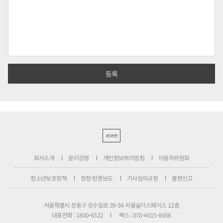
PC버전
회사소개
윤리강령
개인정보처리방침
이용자위원회
청소년보호정책
정정·반론보도
기사심의규정
불편신고
서울특별시 성동구 성수일로 39-34 서울숲더스페이스 12층
대표전화 : 1800-6522
팩스 : 070-4015-8658