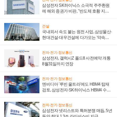
삼성전자 SK하이닉스 소극적 주주환원
에 해외 증권가 비판, "반도체 호황 지속
성 의문"
건설
국내외서 속도 붙는 원전 사업, 삼성물산·
현대건설·대우건설에 다가오는 '약속의
시간'
전자·전기·정보통신
삼성전자, 갤럭시Z 폴드8 사전예약 개통
8월31일까지 연장
전자·전기·정보통신
엔비디아 '루빈 울트라'에도 HBM4 탑재
검토, 삼성전자·SK하이닉스 HBM4 수율
에 주도권 갈린다
전자·전기·정보통신
삼성전자 넷리스트와 특허분쟁 매듭, 5년
동안 최대 1.3조 라이선스비 지급