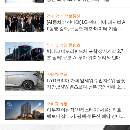
전자·전기·정보통신
[AI 뭉쳐야 산다⑧] LG·엔비디아 '피지컬 A
I' 동맹 강화, 구광모 제조·데이터·기술 결
집해 종합 로보틱스 기업으로
인터넷·게임·콘텐츠
빅테크 메모리반도체 포함 장기계약 '2.7
조 달러' 규모, AI 투자 위축 우려와 반대
신호
자동차·부품
BYD코리아 가격 앞세워 수입차 4위 올랐
지만, BMW·벤츠보다 높은 공임비에 소비
자 불만 폭발
소비자·유통
이부진 야심작 '신라스테이' 서울신라호
텔보다 잘 나가, 평택·주문진·해남·건대로
성장판 더 넓힌다