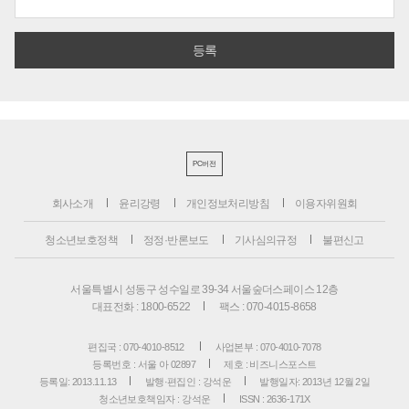
PC버전
회사소개
윤리강령
개인정보처리방침
이용자위원회
청소년보호정책
정정·반론보도
기사심의규정
불편신고
서울특별시 성동구 성수일로 39-34 서울숲더스페이스 12층
대표전화 : 1800-6522
팩스 : 070-4015-8658
편집국 : 070-4010-8512
사업본부 : 070-4010-7078
등록번호 : 서울 아 02897
제호 : 비즈니스포스트
등록일: 2013.11.13
발행·편집인 : 강석운
발행일자: 2013년 12월 2일
청소년보호책임자 : 강석운
ISSN : 2636-171X