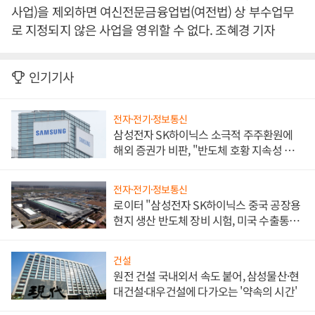
사업)을 제외하면 여신전문금융업법(여전법) 상 부수업무
로 지정되지 않은 사업을 영위할 수 없다. 조혜경 기자
인기기사
전자·전기·정보통신
삼성전자 SK하이닉스 소극적 주주환원에
해외 증권가 비판, "반도체 호황 지속성 의
문"
전자·전기·정보통신
로이터 "삼성전자 SK하이닉스 중국 공장용
현지 생산 반도체 장비 시험, 미국 수출통제
대비"
건설
원전 건설 국내외서 속도 붙어, 삼성물산·현
대건설·대우건설에 다가오는 '약속의 시간'