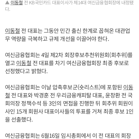
▲
이동철
전 KB국민카드 대표이사가 제14대 여신금융협회장에 내정됐
다.
이동철
전 대표는 그동안 민간 출신 한계로 꼽혀온 대관업
무 역량을 극복하고 규제 개선을 이끌어야 한다.
여신금융협회는 4일 제2차 회장후보추천위원회(회추위)를
열고
이동철
전 대표를 차기 여신금융협회장 최종 후보로
선정했다고 밝혔다.
여신금융협회는 이날 압축후보군(숏리스트)에 포함된
이동
철
전 대표와 박경훈 전 우리금융캐피탈 대표, 윤창환 전 국
회의장 정책수석 등 3인의 면접을 진행한 뒤 회추위 회원이
사인 15개 회원사 대표이사들의 투표를 거쳐 최종 후보 1인
을 선출했다.
여신금융협회는 6월16일 임시총회에서 이 전 대표의 회장