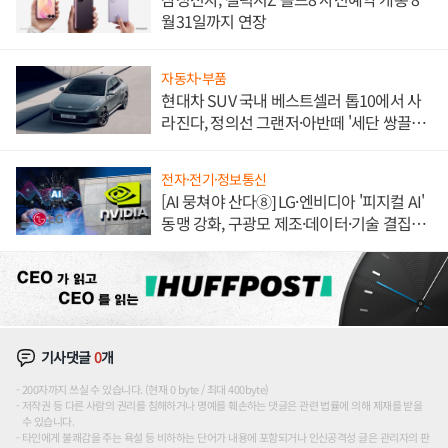
월31일까지 연장
자동차·부품
현대차 SUV 국내 베스트셀러 톱10에서 사
라진다, 정의선 그랜저·아반떼 '세단 쌍끌
이'로 내수 방어
전자·전기·정보통신
[AI 뭉쳐야 산다⑧] LG·엔비디아 '피지컬 AI'
동맹 강화, 구광모 제조·데이터·기술 결집
해 종합 로보틱스 기업으로
기사댓글
0
개
200자까지 쓰실 수 있습니다. (현재 0 byte / 최대 400byte)
저작권 등 다른 사람의 권리를 침해하거나 명예를 훼손하는 댓글은 관련 법률에 의해 제재를 받을
수 있습니다.
타인에게 불쾌감을 주는 욕설 등 비하하는 단어가 내용에 포함되거나 인신공격성 글은 관리자의 판