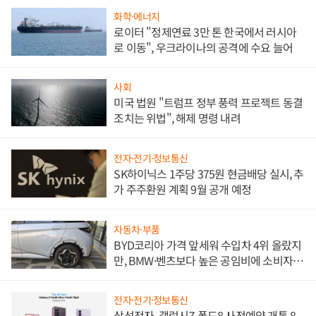
화학·에너지
로이터 "정제연료 3만 톤 한국에서 러시아
로 이동", 우크라이나의 공격에 수요 늘어
사회
미국 법원 "트럼프 정부 풍력 프로젝트 동결
조치는 위법", 해제 명령 내려
전자·전기·정보통신
SK하이닉스 1주당 375원 현금배당 실시, 추
가 주주환원 계획 9월 공개 예정
자동차·부품
BYD코리아 가격 앞세워 수입차 4위 올랐지
만, BMW·벤츠보다 높은 공임비에 소비자
불만 폭발
전자·전기·정보통신
삼성전자, 갤럭시Z 폴드8 사전예약 개통 8