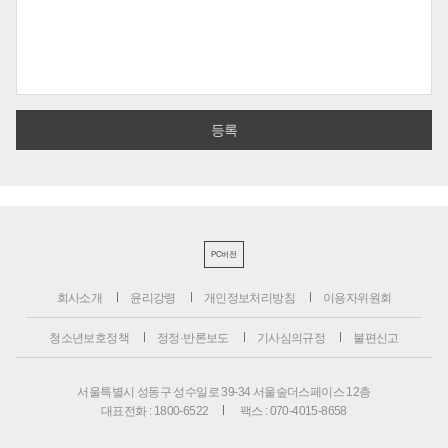
PC버전
회사소개
윤리강령
개인정보처리방침
이용자위원회
청소년보호정책
정정·반론보도
기사심의규정
불편신고
서울특별시 성동구 성수일로 39-34 서울숲더스페이스 12층
대표전화 : 1800-6522
팩스 : 070-4015-8658