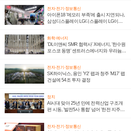
전자·전기·정보통신
아이폰18 '메모리 부족'에 출시 지연되나,
삼성디스플레이 LG디스플레이 LG이노
텍 '탈애플' 수익 다각화 속도
화학·에너지
'DL이앤씨 SMR 협력사' X에너지, '한수원
포스코 동맹' 센트러스에너지와 우라늄
계약 체결
전자·전기·정보통신
SK하이닉스, 용인 'Y2' 팹과 청주 'M17' 팹
건설에 54조 투자 결정
정치
AI시대 맞아 25년 만에 전력산업 구조개
편 시동, '발전5사 통합' 넘어 '한전 지주사'
재편론도
전자·전기·정보통신