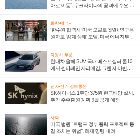
아로 이동", 우크라이나의 공격에 수요 늘
어
화학·에너지
'한수원 협력사' 미국 오클로 SMR 연구용
원자로 '임계 상태' 도달, 미국 에너지부
"중요한 이정표"
자동차·부품
현대차 올해 SUV 국내 베스트셀러 톱10
에서 싼타페만 자리매김, 그랜저·아반떼
'세단 쌍끌이'로 내수 방어
전자·전기·정보통신
SK하이닉스 1주당 375원 현금배당 실시,
추가 주주환원 계획 9월 공개 예정
사회
미국 법원 "트럼프 정부 풍력 프로젝트 동
결 조치는 위법", 해제 명령 내려