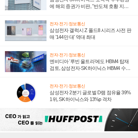
에 해외 증권가 비판, "반도체 호황 지속
성 의문"
전자·전기·정보통신
삼성전자 갤럭시 Z 폴드8 시리즈 사전 판
매 '144만 대' 역대 최대
전자·전기·정보통신
엔비디아 '루빈 울트라'에도 HBM4 탑재
검토, 삼성전자·SK하이닉스 HBM4 수율
에 주도권 갈린다
전자·전기·정보통신
삼성전자 2분기 글로벌 D램 점유율 39%
1위, SK하이닉스와 13%p 격차