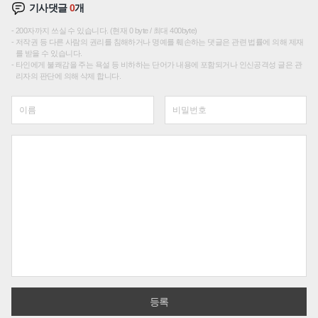
기사댓글
0
개
200자까지 쓰실 수 있습니다. (현재 0 byte / 최대 400byte)
저작권 등 다른 사람의 권리를 침해하거나 명예를 훼손하는 댓글은 관련 법률에 의해 제재
를 받을 수 있습니다.
타인에게 불쾌감을 주는 욕설 등 비하하는 단어가 내용에 포함되거나 인신공격성 글은 관
리자의 판단에 의해 삭제 합니다.