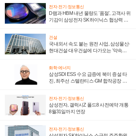
전자·전기·정보통신
D램과 HBM 내년 물량도 '품절', 고객사 위
기감이 삼성전자 SK하이닉스 협상력 더
키워
건설
국내외서 속도 붙는 원전 사업, 삼성물산·
현대건설·대우건설에 다가오는 '약속의
시간'
화학·에너지
삼성SDI ESS 수요 급증에 북미 증설 타
진, 최주선 스텔란티스·GM 합작공장 건
설 재추진하나
전자·전기·정보통신
삼성전자, 갤럭시Z 폴드8 사전예약 개통
8월31일까지 연장
전자·전기·정보통신
삼성전자 SK하이닉스 소극적 주주환원