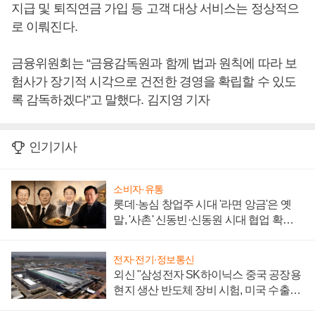
지급 및 퇴직연금 가입 등 고객 대상 서비스는 정상적으
로 이뤄진다.
금융위원회는 “금융감독원과 함께 법과 원칙에 따라 보
험사가 장기적 시각으로 건전한 경영을 확립할 수 있도
록 감독하겠다”고 말했다. 김지영 기자
인기기사
소비자·유통
롯데·농심 창업주 시대 '라면 앙금'은 옛
말, '사촌' 신동빈·신동원 시대 협업 확대
일로
전자·전기·정보통신
외신 "삼성전자 SK하이닉스 중국 공장용
현지 생산 반도체 장비 시험, 미국 수출통
제 대비"