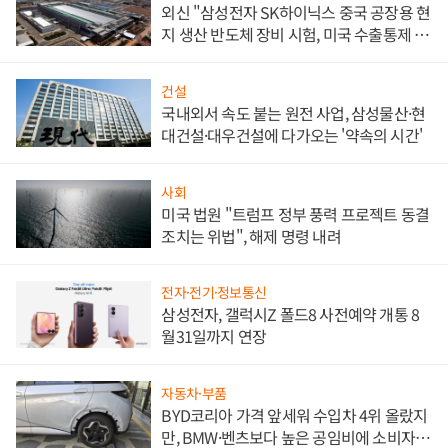
외신 "삼성전자 SK하이닉스 중국 공장용 현
지 생산 반도체 장비 시험, 미국 수출통제 대
비"
건설
국내외서 속도 붙는 원전 사업, 삼성물산·현
대건설·대우건설에 다가오는 '약속의 시간'
사회
미국 법원 "트럼프 정부 풍력 프로젝트 동결
조치는 위법", 해제 명령 내려
전자·전기·정보통신
삼성전자, 갤럭시Z 폴드8 사전예약 개통 8
월31일까지 연장
자동차·부품
BYD코리아 가격 앞세워 수입차 4위 올랐지
만, BMW·벤츠보다 높은 공임비에 소비자