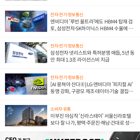
불만 폭발
전자·전기·정보통신
엔비디아 '루빈 울트라'에도 HBM4 탑재 검
토, 삼성전자·SK하이닉스 HBM4 수율에 주
도권 갈린다
전자·전기·정보통신
삼성전자 넷리스트와 특허분쟁 매듭, 5년 동
안 최대 1.3조 라이선스비 지급
전자·전기·정보통신
[AI 뭉쳐야 산다⑧] LG·엔비디아 '피지컬 AI'
동맹 강화, 구광모 제조·데이터·기술 결집
해 종합 로보틱스 기업으로
소비자·유통
이부진 야심작 '신라스테이' 서울신라호텔
보다 잘 나가, 평택·주문진·해남·건대로 성
장판 더 넓힌다