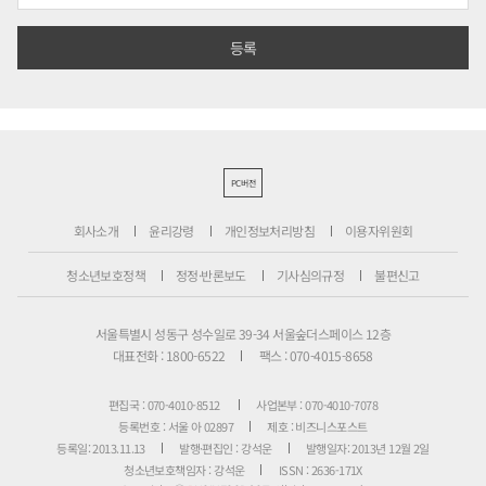
PC버전
회사소개
윤리강령
개인정보처리방침
이용자위원회
청소년보호정책
정정·반론보도
기사심의규정
불편신고
서울특별시 성동구 성수일로 39-34 서울숲더스페이스 12층
대표전화 : 1800-6522
팩스 : 070-4015-8658
편집국 : 070-4010-8512
사업본부 : 070-4010-7078
등록번호 : 서울 아 02897
제호 : 비즈니스포스트
등록일: 2013.11.13
발행·편집인 : 강석운
발행일자: 2013년 12월 2일
청소년보호책임자 : 강석운
ISSN : 2636-171X