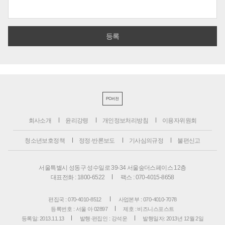
PC버전
회사소개
윤리강령
개인정보처리방침
이용자위원회
청소년보호정책
정정·반론보도
기사심의규정
불편신고
서울특별시 성동구 성수일로 39-34 서울숲더스페이스 12층
대표전화 : 1800-6522
팩스 : 070-4015-8658
편집국 : 070-4010-8512
사업본부 : 070-4010-7078
등록번호 : 서울 아 02897
제호 : 비즈니스포스트
등록일: 2013.11.13
발행·편집인 : 강석운
발행일자: 2013년 12월 2일