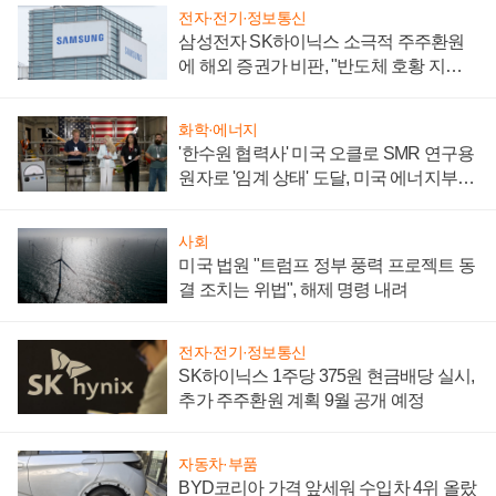
전자·전기·정보통신
삼성전자 SK하이닉스 소극적 주주환원
에 해외 증권가 비판, "반도체 호황 지속
성 의문"
화학·에너지
'한수원 협력사' 미국 오클로 SMR 연구용
원자로 '임계 상태' 도달, 미국 에너지부
"중요한 이정표"
사회
미국 법원 "트럼프 정부 풍력 프로젝트 동
결 조치는 위법", 해제 명령 내려
전자·전기·정보통신
SK하이닉스 1주당 375원 현금배당 실시,
추가 주주환원 계획 9월 공개 예정
자동차·부품
BYD코리아 가격 앞세워 수입차 4위 올랐