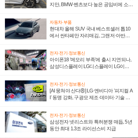
지만, BMW·벤츠보다 높은 공임비에 소비
자 불만 폭발
자동차·부품
현대차 올해 SUV 국내 베스트셀러 톱10
에서 싼타페만 자리매김, 그랜저·아반떼
'세단 쌍끌이'로 내수 방어
전자·전기·정보통신
아이폰18 '메모리 부족'에 출시 지연되나,
삼성디스플레이 LG디스플레이 LG이노
텍 '탈애플' 수익 다각화 속도
전자·전기·정보통신
[AI 뭉쳐야 산다⑧] LG·엔비디아 '피지컬 A
I' 동맹 강화, 구광모 제조·데이터·기술 결
집해 종합 로보틱스 기업으로
전자·전기·정보통신
삼성전자 넷리스트와 특허분쟁 매듭, 5년
동안 최대 1.3조 라이선스비 지급