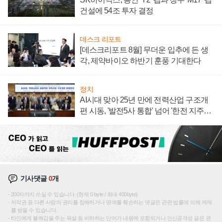
건설에 54조 투자 결정
데스크 리포트
[데스크리포트 8월] 무더운 입추에 든 생
각, 제약바이오 하반기 훈풍 기대한다
정치
AI시대 맞아 25년 만에 전력산업 구조개
편 시동, '발전5사 통합' 넘어 '한전 지주사'
재편론도
기사댓글
0
개
200자까지 쓰실 수 있습니다. (현재 0 byte / 최대 400byte)
저작권 등 다른 사람의 권리를 침해하거나 명예를 훼손하는 댓글은 관련 법률에 의해 제재
를 받을 수 있습니다.
타인에게 불쾌감을 주는 욕설 등 비하하는 단어가 내용에 포함되거나 인신공격성 글은 관