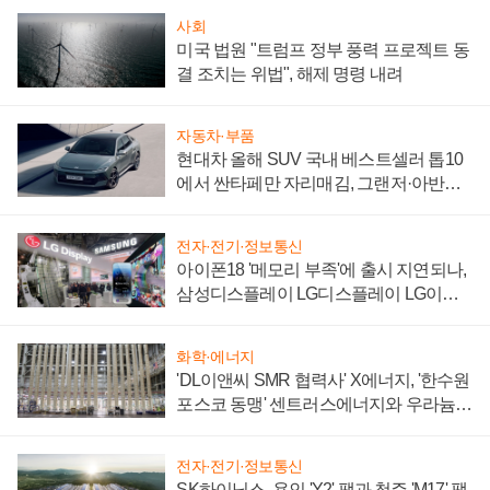
사회
미국 법원 "트럼프 정부 풍력 프로젝트 동
결 조치는 위법", 해제 명령 내려
자동차·부품
현대차 올해 SUV 국내 베스트셀러 톱10
에서 싼타페만 자리매김, 그랜저·아반떼
'세단 쌍끌이'로 내수 방어
전자·전기·정보통신
아이폰18 '메모리 부족'에 출시 지연되나,
삼성디스플레이 LG디스플레이 LG이노
텍 '탈애플' 수익 다각화 속도
화학·에너지
'DL이앤씨 SMR 협력사' X에너지, '한수원
포스코 동맹' 센트러스에너지와 우라늄
계약 체결
전자·전기·정보통신
SK하이닉스, 용인 'Y2' 팹과 청주 'M17' 팹