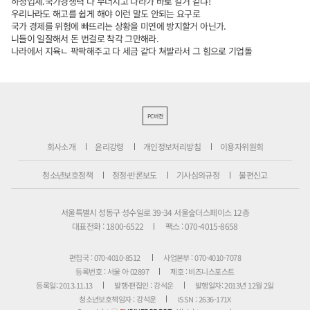
하청업체.국가경쟁력 다 무너지고 나라가 바로 갈거 같냐!
우리나라도 해고를 쉽게 해야 이런 말도 안되는 요구로
국가 경제를 위험에 빠뜨리는 상황을 미연에 방지할거 아닌가.
니들이 일잘해서 돈 번걸로 착각 그만해라.
나라에서 지육ㄴ 팍팍해주고 다 세금 같다 쳐발라서 그 힘으로 기업돌
PC버전
회사소개
윤리강령
개인정보처리방침
이용자위원회
청소년보호정책
정정·반론보도
기사심의규정
불편신고
서울특별시 성동구 성수일로 39-34 서울숲더스페이스 12층
대표전화 : 1800-6522
팩스 : 070-4015-8658
편집국 : 070-4010-8512
사업본부 : 070-4010-7078
등록번호 : 서울 아 02897
제호 : 비즈니스포스트
등록일: 2013.11.13
발행·편집인 : 강석운
발행일자: 2013년 12월 2일
청소년보호책임자 : 강석운
ISSN : 2636-171X