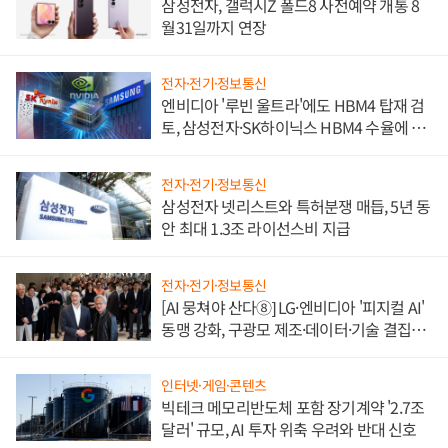
삼성전자, 갤럭시Z 폴드8 사전예약 개통 8
월31일까지 연장
전자·전기·정보통신
엔비디아 '루빈 울트라'에도 HBM4 탑재 검
토, 삼성전자·SK하이닉스 HBM4 수율에 주
도권 갈린다
전자·전기·정보통신
삼성전자 넷리스트와 특허분쟁 매듭, 5년 동
안 최대 1.3조 라이선스비 지급
전자·전기·정보통신
[AI 뭉쳐야 산다⑧] LG·엔비디아 '피지컬 AI'
동맹 강화, 구광모 제조·데이터·기술 결집
해 종합 로보틱스 기업으로
인터넷·게임·콘텐츠
빅테크 메모리반도체 포함 장기계약 '2.7조
달러' 규모, AI 투자 위축 우려와 반대 신호