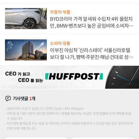
자동차·부품
BYD코리아 가격 앞세워 수입차 4위 올랐지
만, BMW·벤츠보다 높은 공임비에 소비자
불만 폭발
소비자·유통
이부진 야심작 '신라스테이' 서울신라호텔
보다 잘 나가, 평택·주문진·해남·건대로 성
장판 더 넓힌다
기사댓글
1
개
200자까지 쓰실 수 있습니다. (현재 0 byte / 최대 400byte)
저작권 등 다른 사람의 권리를 침해하거나 명예를 훼손하는 댓글은 관련 법률에 의해 제재를 받을
수 있습니다.
타인에게 불쾌감을 주는 욕설 등 비하하는 단어가 내용에 포함되거나 인신공격성 글은 관리자의 판
단에 의해 삭제 합니다.