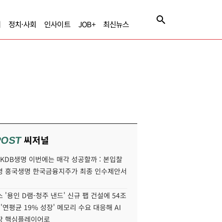
제
정치·사회
인사이트
JOB+
최신뉴스
씨저널
POST
' KDB생명 이번에는 매각 성공할까 : 본입찰
명 흥국생명 한국금융지주가 최종 인수제안서
 '용인 D램-청주 낸드' 신규 팹 건설에 54조
 '연평균 19% 성장' 메모리 수요 대응해 AI
장 핵심플레이어로