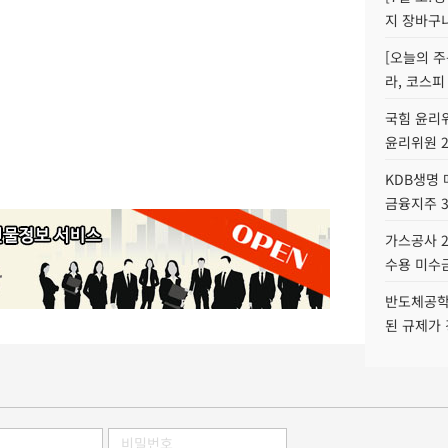
지 장바구
[오늘의 주
라, 코스피
국힘 윤리위
윤리위원 
KDB생명
금융지주 
가스공사 2
수용 미수금
반도체공학
된 규제가 