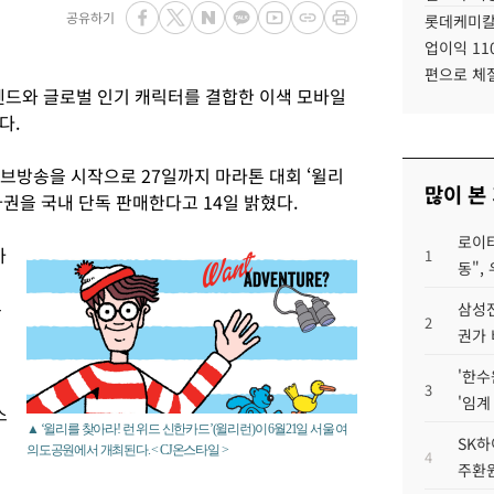
공유하기
롯데케미칼
업이익 11
편으로 체
렌드와 글로벌 인기 캐릭터를 결합한 이색 모바일
다.
이브방송을 시작으로 27일까지 마라톤 대회 ‘윌리
많이 본
가권을 국내 단독 판매한다고 14일 밝혔다.
로이터
가
1
동",
두
삼성전
2
권가 
'한수
3
'임계
스
▲ ‘윌리를 찾아라! 런 위드 신한카드’(윌리런)이 6월21일 서울 여
SK하
의도공원에서 개최된다. < CJ온스타일 >
4
주환원