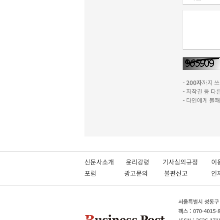
-
200자
까지 쓰실
- 저작권 등 
- 타인에게 불
신문사소개
윤리강령
기사심의규정
이
포럼
광고문의
불편신고
서울특별시 성동구 성
팩스 : 070-4015-
ISSN : 2636-171