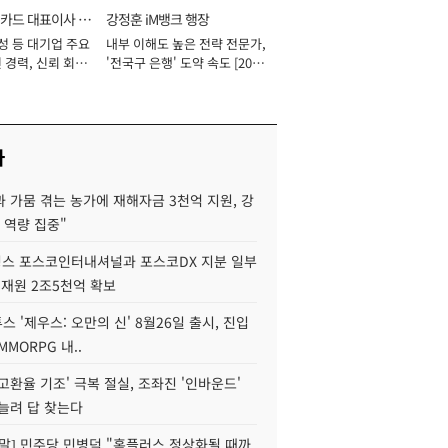
카드 대표이사 사
강정훈 iM뱅크 행장
성 등 대기업 주요
내부 이해도 높은 전략 전문가,
 경력, 신뢰 회복
'전국구 은행' 도약 속도 [2026
[2026년]
년]
사
 가뭄 겪는 농가에 재해자금 3천억 지원, 강
 역량 집중"
스 포스코인터내셔널과 포스코DX 지분 일부
 재원 2조5천억 확보
투스 '제우스: 오만의 신' 8월26일 출시, 진입
MMORPG 내..
고환율 기조' 극복 절실, 조좌진 '인바운드'
늘려 답 찾는다
정말] 민주당 민병덕 "홈플러스 정상화될 때까