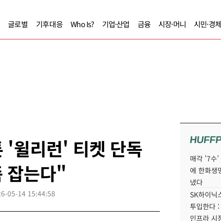
글로벌
기후대응
Who Is?
기업·산업
금융
시장·머니
시민·경
HUFF
 '윌리런' 티켓 단독
매각 '7수
족 잡는다"
에 한화생
냈다
6-05-14 15:44:58
SK하이닉스
투입한다 :
인프라 시