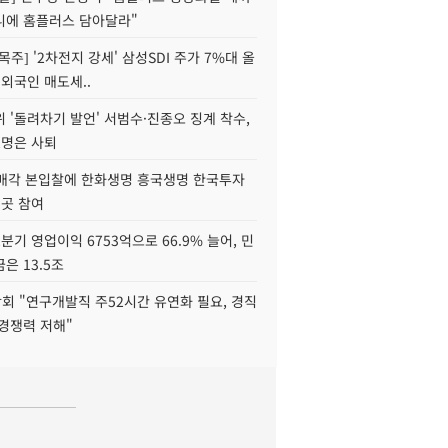
니에 홈플러스 담아달라"
목주] '2차전지 강세' 삼성SDI 주가 7%대 올
 외국인 매도세..
 '돌려차기 발언' 서범수·진종오 징계 착수,
2명은 사퇴
 매각 본입찰에 한화생명 흥국생명 한국투자
3곳 참여
분기 영업이익 6753억으로 66.9% 늘어, 민
은 13.5조
회 "연구개발직 주52시간 유연화 필요, 경직
경쟁력 저해"