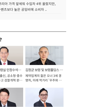
코리아 가격 앞세워 수입차 4위 올랐지만,
·벤츠보다 높은 공임비에 소비자 ..
?
통령실 민정수석비
김정균 보령 및 보령홀딩스 대
 출신, 공소청·중수
제약업계의 젊은 오너 3세 경
표이사 사장
두고 검찰개혁 완수
영자, 미래 먹거리 '우주와 헬
년]
스케어' 공들여 [2026년]