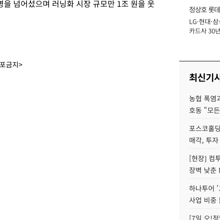
명을 넘어섰으며 러닝화 시장 규모만 1조 원을 웃
정상호 롯데
LG·현대·삼
장
카드사 30년
에 '초집중' 
배포금지>
최신기
농협 폭염과
호동 "모든
포스코홀딩
매각, 투자
[현장] 컴
장벽 낮춘 
하나투어 '
사업 비중 
[7일 오!