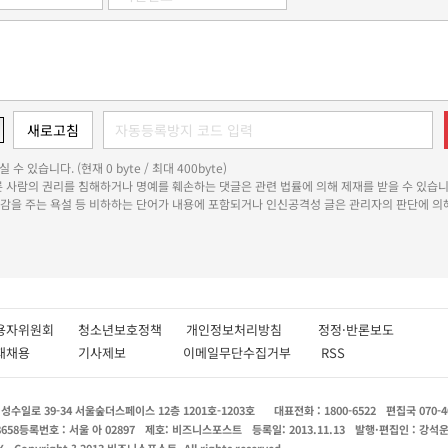
 수 있습니다. (현재 0 byte / 최대 400byte)
다른 사람의 권리를 침해하거나 명예를 훼손하는 댓글은 관련 법률에 의해 제재를 받을 수 있습니
쾌감을 주는 욕설 등 비하하는 단어가 내용에 포함되거나 인신공격성 글은 관리자의 판단에 의해
용자위원회
청소년보호정책
개인정보처리방침
정정·반론보도
인재채용
기사제보
이메일무단수집거부
RSS
수일로 39-34 서울숲더스페이스 12층 1201호-1203호
대표전화 : 1800-6522
편집국 070-4
8658
등록번호 : 서울 아 02897
제호: 비즈니스포스트
등록일: 2013.11.13
발행·편집인 : 강석
X
Copyright ? 2013 비즈니스포스트. All rights reserved.