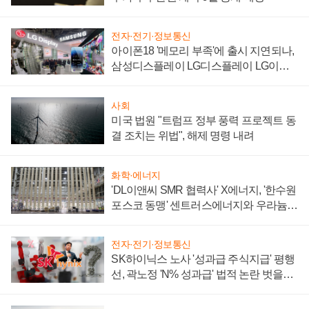
전자·전기·정보통신
아이폰18 '메모리 부족'에 출시 지연되나,
삼성디스플레이 LG디스플레이 LG이노
텍 '탈애플' 수익 다각화 속도
사회
미국 법원 "트럼프 정부 풍력 프로젝트 동
결 조치는 위법", 해제 명령 내려
화학·에너지
'DL이앤씨 SMR 협력사' X에너지, '한수원
포스코 동맹' 센트러스에너지와 우라늄
계약 체결
전자·전기·정보통신
SK하이닉스 노사 '성과급 주식지급' 평행
선, 곽노정 'N% 성과급' 법적 논란 벗을지
주목