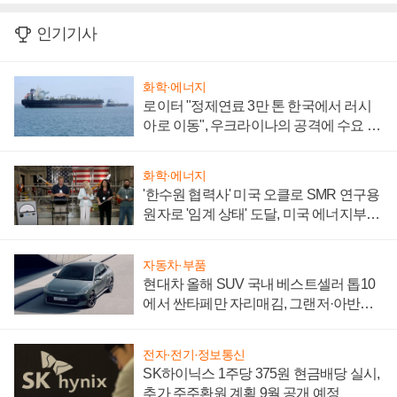
인기기사
화학·에너지
로이터 "정제연료 3만 톤 한국에서 러시
아로 이동", 우크라이나의 공격에 수요 늘
어
화학·에너지
'한수원 협력사' 미국 오클로 SMR 연구용
원자로 '임계 상태' 도달, 미국 에너지부
"중요한 이정표"
자동차·부품
현대차 올해 SUV 국내 베스트셀러 톱10
에서 싼타페만 자리매김, 그랜저·아반떼
'세단 쌍끌이'로 내수 방어
전자·전기·정보통신
SK하이닉스 1주당 375원 현금배당 실시,
추가 주주환원 계획 9월 공개 예정