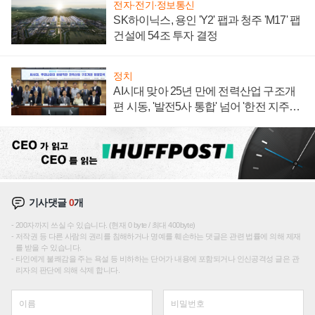
전자·전기·정보통신
SK하이닉스, 용인 'Y2' 팹과 청주 'M17' 팹
건설에 54조 투자 결정
정치
AI시대 맞아 25년 만에 전력산업 구조개
편 시동, '발전5사 통합' 넘어 '한전 지주사'
재편론도
기사댓글
0
개
200자까지 쓰실 수 있습니다. (현재 0 byte / 최대 400byte)
저작권 등 다른 사람의 권리를 침해하거나 명예를 훼손하는 댓글은 관련 법률에 의해 제재
를 받을 수 있습니다.
타인에게 불쾌감을 주는 욕설 등 비하하는 단어가 내용에 포함되거나 인신공격성 글은 관
리자의 판단에 의해 삭제 합니다.