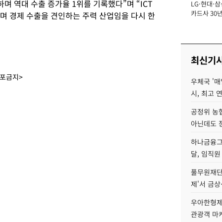
하며 역대 수출 증가율 1위를 기록했다”며 “ICT
LG·현대·삼
장
카드사 30년
하며 경제 수출을 견인하는 주력 산업임을 다시 한
에 '초집중' 
최신기
배포금지>
우체국 '매
시, 최고 연
공정위 농
아닌데도 
하나금융그룹
달, 임직원
풀무원재단
제'서 금상
우아한형제
관광객 마