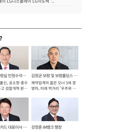
이 LG디스플레이 LG이노텍 '..
?
통령실 민정수석비
김정균 보령 및 보령홀딩스 대
 출신, 공소청·중수
제약업계의 젊은 오너 3세 경
표이사 사장
두고 검찰개혁 완수
영자, 미래 먹거리 '우주와 헬
년]
스케어' 공들여 [2026년]
카드 대표이사 사
강정훈 iM뱅크 행장