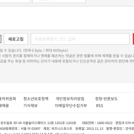
 수 있습니다. (현재 0 byte / 최대 400byte)
다른 사람의 권리를 침해하거나 명예를 훼손하는 댓글은 관련 법률에 의해 제재를 받을 수 있습니
쾌감을 주는 욕설 등 비하하는 단어가 내용에 포함되거나 인신공격성 글은 관리자의 판단에 의해
용자위원회
청소년보호정책
개인정보처리방침
정정·반론보도
인재채용
기사제보
이메일무단수집거부
RSS
수일로 39-34 서울숲더스페이스 12층 1201호-1203호
대표전화 : 1800-6522
편집국 070-4
8658
등록번호 : 서울 아 02897
제호: 비즈니스포스트
등록일: 2013.11.13
발행·편집인 : 강석
X
Copyright ? 2013 비즈니스포스트. All rights reserved.