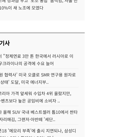
에 성과급 두고 '노조 통합' 움직임, 사흘 만
10%이 새 노조에 모였다
 기사
 "정제연료 3만 톤 한국에서 러시아로 이
 우크라이나의 공격에 수요 늘어
원 협력사' 미국 오클로 SMR 연구용 원자로
 상태' 도달, 미국 에너지부..
코리아 가격 앞세워 수입차 4위 올랐지만,
·벤츠보다 높은 공임비에 소비자 ..
 올해 SUV 국내 베스트셀러 톱10에서 싼타
자리매김, 그랜저·아반떼 '세단..
18 '메모리 부족'에 출시 지연되나, 삼성디