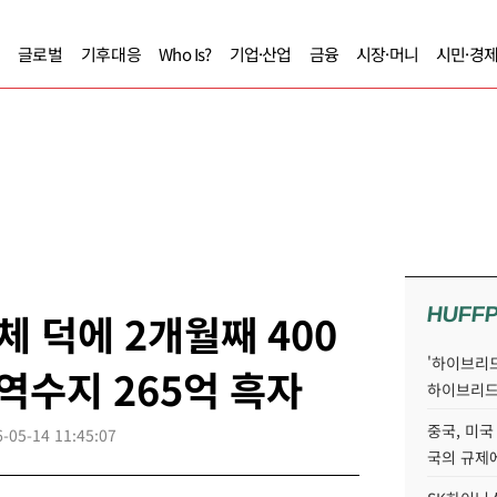
글로벌
기후대응
Who Is?
기업·산업
금융
시장·머니
시민·경
HUFF
도체 덕에 2개월째 400
'하이브리드
역수지 265억 흑자
하이브리드
중국, 미국
-05-14 11:45:07
국의 규제에