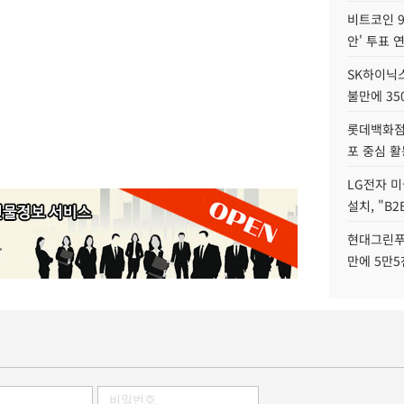
비트코인 9
안' 투표 
SK하이닉
불만에 35
롯데백화점 
포 중심 활
LG전자 미
설치, "B
현대그린푸
만에 5만5