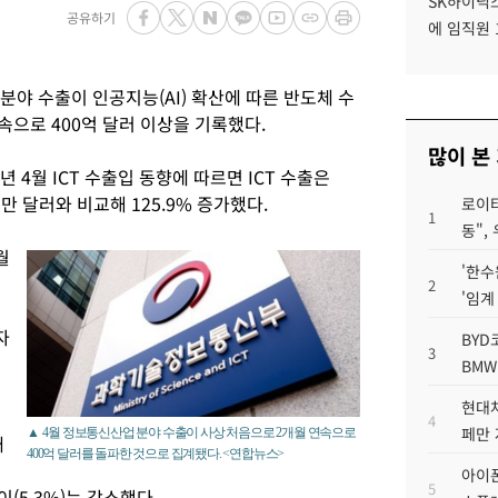
SK하이닉스
공유하기
에 임직원 
 분야 수출이 인공지능(AI) 확산에 따른 반도체 수
속으로 400억 달러 이상을 기록했다.
많이 본
 4월 ICT 수출입 동향에 따르면 ICT 수출은
만 달러와 비교해 125.9% 증가했다.
로이터
1
동",
월
'한수
2
'임계
자
BYD
3
BMW
현대차
4
페만 
▲ 4월 정보통신산업 분야 수출이 사상 처음으로 2개월 연속으로
대
400억 달러를 돌파한 것으로 집계됐다. <연합뉴스>
아이폰
5
(5.3%)는 감소했다.