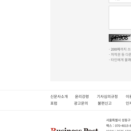
-
200자
까지 쓰실
- 저작권 등 
- 타인에게 불
신문사소개
윤리강령
기사심의규정
이
포럼
광고문의
불편신고
서울특별시 성동구 성
팩스 : 070-4015-
ISSN : 2636-171