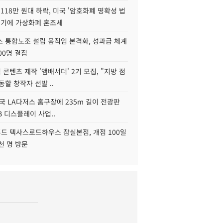
118만 원대 하락, 미국 '암호화폐 명확성 법
연기에 가상화폐 혼조세
스 통합노조 설립 움직임 본격화, 성과급 체계
00명 결집
콘텐츠 제작 '앰배서더' 2기 모집, "지방 점
동할 창작자 선발 ..
국 LA다저스 홈구장에 235m 길이 전광판
2B 디스플레이 사업..
드 텍사스로드하우스 잠실본점, 개점 100일
천 명 방문