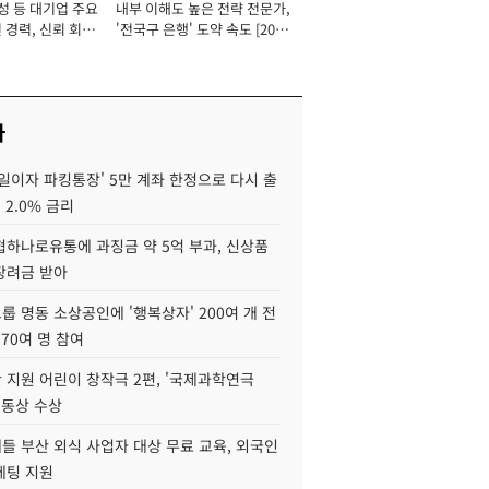
성 등 대기업 주요
내부 이해도 높은 전략 전문가,
 경력, 신뢰 회복
'전국구 은행' 도약 속도 [2026
[2026년]
년]
사
일이자 파킹통장' 5만 계좌 한정으로 다시 출
 2.0% 금리
협하나로유통에 과징금 약 5억 부과, 신상품
장려금 받아
 명동 소상공인에 '행복상자' 200여 개 전
 70여 명 참여
 지원 어린이 창작극 2편, '국제과학연극
·동상 수상
들 부산 외식 사업자 대상 무료 교육, 외국인
케팅 지원