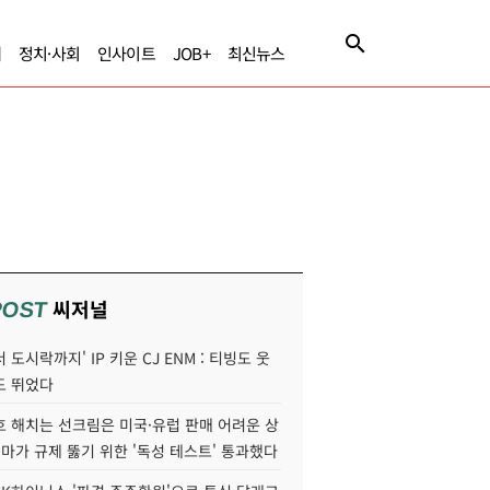
제
정치·사회
인사이트
JOB+
최신뉴스
씨저널
POST
 도시락까지' IP 키운 CJ ENM : 티빙도 웃
도 뛰었다
호 해치는 선크림은 미국·유럽 판매 어려운 상
콜마가 규제 뚫기 위한 '독성 테스트' 통과했다