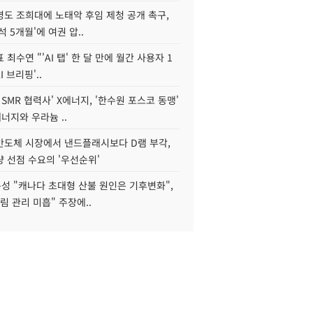
병도 조희대에 노태악 후임 제청 공개 촉구,
석 5개월'에 여권 압..
 최수연 "'AI 탭' 한 달 만에 월간 사용자 1
I 브리핑'..
 SMR 협력사' X에너지, '한수원 포스코 동맹'
너지와 우라늄 ..
리반도체 시장에서 낸드플래시보다 D램 부각,
 선점 수요의 '우선순위'
성 "캐나다 초대형 산불 원인은 기후변화",
림 관리 미흡" 주장에..