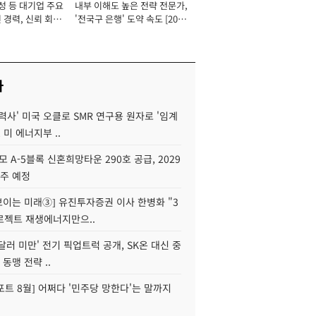
성 등 대기업 주요
내부 이해도 높은 전략 전문가,
 경력, 신뢰 회복
'전국구 은행' 도약 속도 [2026
[2026년]
년]
사
력사' 미국 오클로 SMR 연구용 원자로 '임계
 미 에너지부 ..
모 A-5블록 신혼희망타운 290호 공급, 2029
입주 예정
 보이는 미래③] 유진투자증권 이사 한병화 "3
로젝트 재생에너지만으..
 달러 미만' 전기 픽업트럭 공개, SK온 대신 중
 동맹 전략 ..
트 8월] 어쩌다 '민주당 망한다'는 말까지