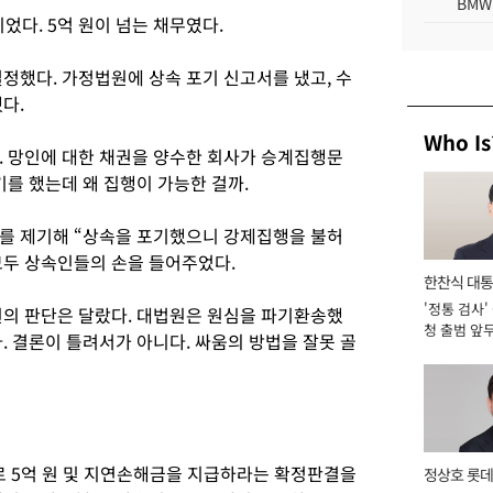
BMW
었다. 5억 원이 넘는 채무였다.
정했다. 가정법원에 상속 포기 신고서를 냈고, 수
다.
Who Is
. 망인에 대한 채권을 양수한 회사가 승계집행문
기를 했는데 왜 집행이 가능한 걸까.
를 제기해 “상속을 포기했으니 강제집행을 불허
 모두 상속인들의 손을 들어주었다.
한찬식 대
'정통 검사'
서관
원의 판단은 달랐다. 대법원은 원심을 파기환송했
청 출범 앞
. 결론이 틀려서가 아니다. 싸움의 방법을 잘못 골
맡아 [2026
 5억 원 및 지연손해금을 지급하라는 확정판결을
정상호 롯데