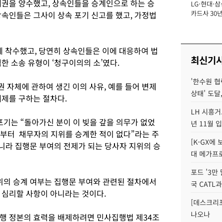
채권을 양수했고, 상속인들을 승계인으로 하는 승
LG·현대·삼
장
카드사 30년
상속인들은 그사이 상속 포기 신고를 했고, 가정법
에 '초집중' 
 착수했고, 당연히 상속인들은 이에 대응하여 법
최신기
한 소송 유형이 ‘청구이의의 소’였다.
'한수원 협
 자체에 관하여 생긴 이의 사유, 예를 들어 변제
상태' 도달,
배제를 구하는 절차다.
LH 시흥거
포기는 “돌아가신 분이 이 빚을 갚을 의무가 없었
년 11월 
로부터 채무자의 지위를 승계한 적이 없다”라는 주
[K-GX에
아니라 집행문 부여의 전제가 되는 당사자 지위의 승
대 메가프
포드 '3만
지위의 승계 여부는 집행문 부여와 관련된 절차에서
국 CATL과
 심리할 사항이 아니라는 것이다.
[데스크리포
나오나
행 정본의 효력을 배제하려면 민사집행법 제34조