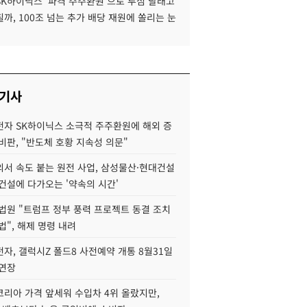
SK하이닉스 '파격 주주환원'으로 투심 달래고
까, 100조 넘는 추가 배당 재원에 쏠리는 눈
 기사
자 SK하이닉스 소극적 주주환원에 해외 증
비판, "반도체 호황 지속성 의문"
서 속도 붙는 원전 사업, 삼성물산·현대건설
건설에 다가오는 '약속의 시간'
법원 "트럼프 정부 풍력 프로젝트 동결 조치
법", 해제 명령 내려
자, 갤럭시Z 폴드8 사전예약 개통 8월31일
 연장
코리아 가격 앞세워 수입차 4위 올랐지만,