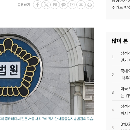
삼성전자 
공유하기
주가도 받칠
많이 본
삼성전
1
권가 
국내외
2
·대우
미국 
3
는 위
삼성전
4
까지
대응이 중요하다. 사진은 서울 서초구에 위치한 서울중앙지방법원의 모습.
BYD
5