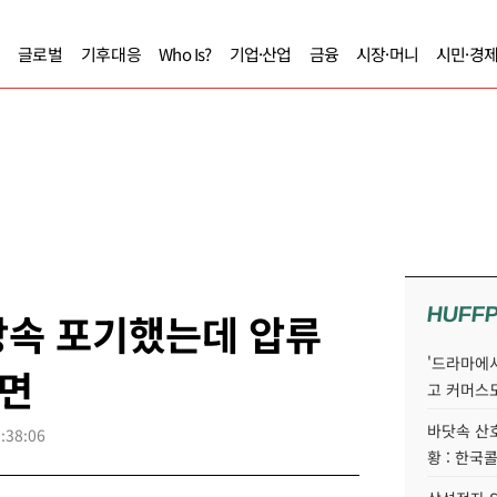
글로벌
기후대응
Who Is?
기업·산업
금융
시장·머니
시민·경
HUFF
 상속 포기했는데 압류
'드라마에서
면
고 커머스
바닷속 산
:38:06
황 : 한국