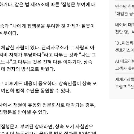
하거나, 같은 법 제45조에 따른 ‘집행문 부여에 대
민주당 한
'대법관 공
네이버 대표
소송과 “나에게 집행문을 부여한 것 자체가 잘못이
천만 명, 'A
 뜻이다.
'DL이앤씨
 체납한 사람이 있다. 관리사무소가 그 사람의 아
센트러스에
리비 자체가 부당하다”라고 다투는 것과 “나는 그
느냐”고 다투는 것은 전혀 다른 이야기다. 상속
AI 메모
런데 전자의 방식으로 싸웠다.
고객사 물량
세계기상특
 그 이후에도 대응이 중요하다. 상속인들이 상속 포
트럼프 "산
여전히 법적 수단을 동원할 수 있다.
사에서 채권이 유동화 전문회사로 매각되는 경우,
행문을 받아낼 수 있다.
계집행문이 부여된 상태라면, 상속 포기 사실만으
상속인이 능동적으로 올바른 법적 절차를 밟아야만