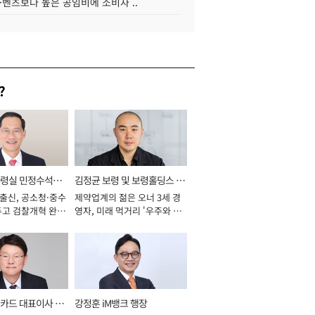
·벤츠보다 높은 공임비에 소비자 ..
?
통령실 민정수석비
김정균 보령 및 보령홀딩스 대
 출신, 공소청·중수
제약업계의 젊은 오너 3세 경
표이사 사장
두고 검찰개혁 완수
영자, 미래 먹거리 '우주와 헬
년]
스케어' 공들여 [2026년]
카드 대표이사 사
강정훈 iM뱅크 행장