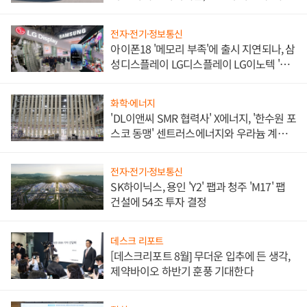
쌍끌이'로 내수 방어
전자·전기·정보통신
아이폰18 '메모리 부족'에 출시 지연되나, 삼
성디스플레이 LG디스플레이 LG이노텍 '탈
애플' 수익 다각화 속도
화학·에너지
'DL이앤씨 SMR 협력사' X에너지, '한수원 포
스코 동맹' 센트러스에너지와 우라늄 계약
체결
전자·전기·정보통신
SK하이닉스, 용인 'Y2' 팹과 청주 'M17' 팹
건설에 54조 투자 결정
데스크 리포트
[데스크리포트 8월] 무더운 입추에 든 생각,
제약바이오 하반기 훈풍 기대한다