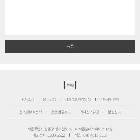
PC버전
회사소개
윤리강령
개인정보처리방침
이용자위원회
청소년보호정책
정정·반론보도
기사심의규정
불편신고
서울특별시 성동구 성수일로 39-34 서울숲더스페이스 12층
대표전화 : 1800-6522
팩스 : 070-4015-8658