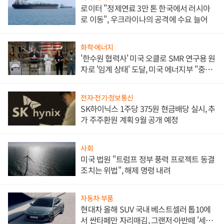
로이터 "정제연료 3만 톤 한국에서 러시아
로 이동", 우크라이나의 공격에 수요 늘어
화학·에너지
'한수원 협력사' 미국 오클로 SMR 연구용 원
자로 '임계 상태' 도달, 미국 에너지부 "중요
한 이정표"
전자·전기·정보통신
SK하이닉스 1주당 375원 현금배당 실시, 추
가 주주환원 계획 9월 공개 예정
사회
미국 법원 "트럼프 정부 풍력 프로젝트 동결
조치는 위법", 해제 명령 내려
자동차·부품
현대차 올해 SUV 국내 베스트셀러 톱10에
서 싼타페만 자리매김, 그랜저·아반떼 '세단