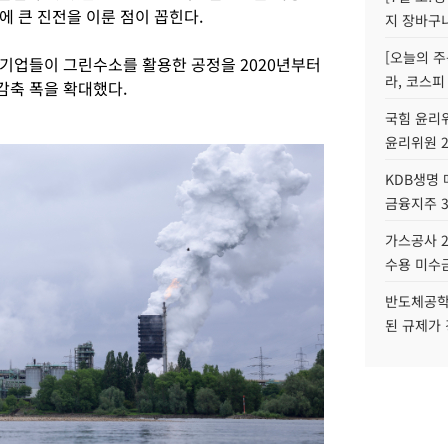
 큰 진전을 이룬 점이 꼽힌다.
지 장바구
[오늘의 주
기업들이 그린수소를 활용한 공정을 2020년부터
라, 코스피
감축 폭을 확대했다.
국힘 윤리위
윤리위원 
KDB생명
금융지주 
가스공사 2
수용 미수금
반도체공학
된 규제가 