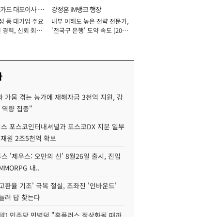
카드 대표이사 사
강정훈 iM뱅크 행장
성 등 대기업 주요
내부 이해도 높은 전략 전문가,
 경력, 신뢰 회복
'전국구 은행' 도약 속도 [2026
[2026년]
년]
사
 가뭄 겪는 농가에 재해자금 3천억 지원, 강
 역량 집중"
스 포스코인터내셔널과 포스코DX 지분 일부
 재원 2조5천억 확보
투스 '제우스: 오만의 신' 8월26일 출시, 진입
MMORPG 내..
고환율 기조' 극복 절실, 조좌진 '인바운드'
늘려 답 찾는다
정말] 민주당 민병덕 "홈플러스 정상화될 때까