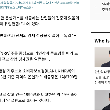
 배출을 줄이면서도 경제 성장을 이루고 있다. 사진은 노르트라인-베스
SK하
5
·환경·기후보호·소비자보호청>
주환원
막대한 온실가스를 배출하는 산업들이 집중돼 있음에
 유럽연합(EU)에 있다.
합(EU) 전체의 경제 성장을 이끌어온 독일 ‘루
Who Is
NRW)주를 중심으로 라인강과 루르강을 따라 도
대규모 산업 경제권을 일컫는다.
경·기후보호·소비자보호청((LANUK NRW)이
한찬식 대
23년 기준 지역의 온실가스 배출량은 1억8790만
'정통 검사'
서관
청 출범 앞
맡아 [2026
 잡고 있는 1990년과 비교하면 약 49% 줄어
이에 약 절반으로 줄어든 것이다.