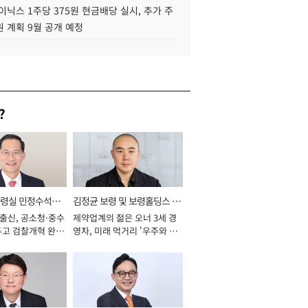
이닉스 1주당 375원 현금배당 실시, 추가 주
 계획 9월 공개 예정
?
통령실 민정수석비
김정균 보령 및 보령홀딩스 대
 출신, 공소청·중수
제약업계의 젊은 오너 3세 경
표이사 사장
두고 검찰개혁 완수
영자, 미래 먹거리 '우주와 헬
년]
스케어' 공들여 [2026년]