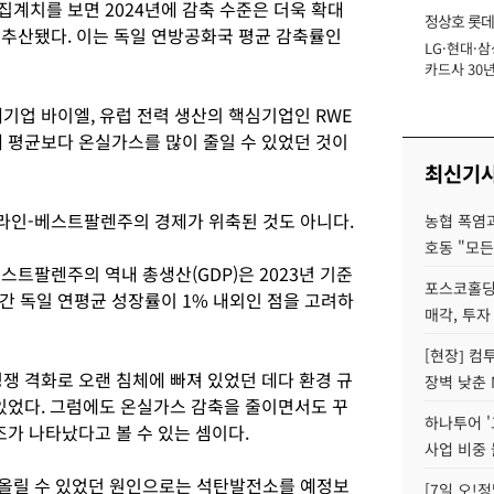
계치를 보면 2024년에 감축 수준은 더욱 확대
정상호 롯데
로 추산됐다. 이는 독일 연방공화국 평균 감축률인
LG·현대·삼
장
카드사 30년
에 '초집중' 
기업 바이엘, 유럽 전력 생산의 핵심기업인 RWE
체 평균보다 온실가스를 많이 줄일 수 있었던 것이
최신기
라인-베스트팔렌주의 경제가 위축된 것도 아니다.
농협 폭염과
호동 "모든
트팔렌주의 역내 총생산(GDP)은 2023년 기준
포스코홀딩
은 기간 독일 연평균 성장률이 1% 내외인 점을 고려하
매각, 투자
[현장] 컴
쟁 격화로 오랜 침체에 빠져 있었던 데다 환경 규
장벽 낮춘 
 있었다. 그럼에도 온실가스 감축을 줄이면서도 꾸
하나투어 '
조가 나타났다고 볼 수 있는 셈이다.
사업 비중 
올릴 수 있었던 원인으로는 석탄발전소를 예정보
[7일 오!