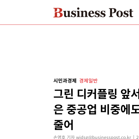
시민과경제
경제일반
그린 디커플링 앞서가
은 중공업 비중에
줄어
손영호 기자 widsg@businesspost.co.kr
2