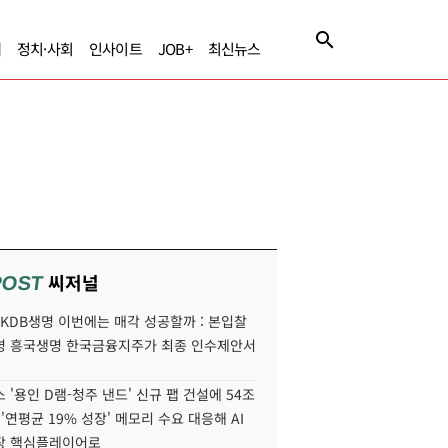
제
정치·사회
인사이트
JOB+
최신뉴스
씨저널
POST
' KDB생명 이번에는 매각 성공할까 : 본입찰
명 흥국생명 한국금융지주가 최종 인수제안서
 '용인 D램-청주 낸드' 신규 팹 건설에 54조
 '연평균 19% 성장' 메모리 수요 대응해 AI
장 핵심플레이어로