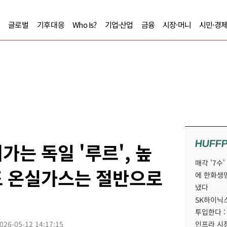
글로벌
기후대응
Who Is?
기업·산업
금융
시장·머니
시민·경
HUFF
는 독일 '루르', 높
매각 '7수
도 온실가스는 절반으로
에 한화생
냈다
SK하이닉스
투입한다 :
026-05-12 14:17:15
인프라 시