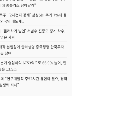
니에 홈플러스 담아달라"
목주] '2차전지 강세' 삼성SDI 주가 7%대 올
 외국인 매도세..
 '돌려차기 발언' 서범수·진종오 징계 착수,
2명은 사퇴
 매각 본입찰에 한화생명 흥국생명 한국투자
3곳 참여
분기 영업이익 6753억으로 66.9% 늘어, 민
은 13.5조
회 "연구개발직 주52시간 유연화 필요, 경직
경쟁력 저해"