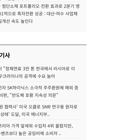
 첨단소재 포트폴리오 전환 효과로 2분기 영
01억으로 흑자전환 성공 : 대산·여수 사업재
질개선 속도 높인다
 기사
 "정제연료 3만 톤 한국에서 러시아로 이
 우크라이나의 공격에 수요 늘어
자 SK하이닉스 소극적 주주환원에 해외 증
비판, "반도체 호황 지속성 의문"
원 협력사' 미국 오클로 SMR 연구용 원자로
 상태' 도달, 미국 에너지부..
코리아 가격 앞세워 수입차 4위 올랐지만,
·벤츠보다 높은 공임비에 소비자 ..