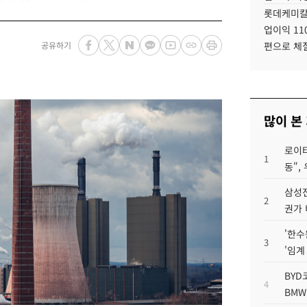
롯데케미칼
업이익 11
공유하기
편으로 체
많이 본
로이터
1
동",
삼성전
2
권가 
'한수
3
'임계
BYD
4
BMW