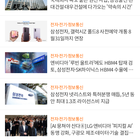
대건설·대우건설에 다가오는 '약속의 시간'
전자·전기·정보통신
삼성전자, 갤럭시Z 폴드8 사전예약 개통 8
월31일까지 연장
전자·전기·정보통신
엔비디아 '루빈 울트라'에도 HBM4 탑재 검
토, 삼성전자·SK하이닉스 HBM4 수율에 주
도권 갈린다
전자·전기·정보통신
삼성전자 넷리스트와 특허분쟁 매듭, 5년 동
안 최대 1.3조 라이선스비 지급
전자·전기·정보통신
[AI 뭉쳐야 산다⑧] LG·엔비디아 '피지컬 AI'
동맹 강화, 구광모 제조·데이터·기술 결집
해 종합 로보틱스 기업으로