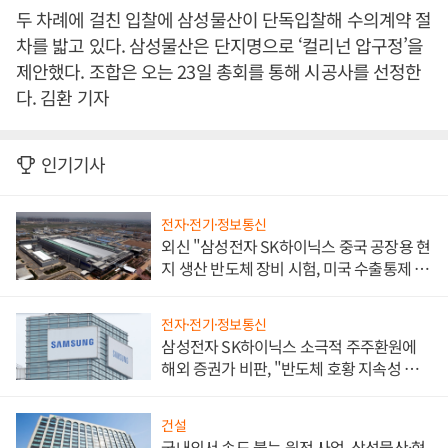
두 차례에 걸친 입찰에 삼성물산이 단독입찰해 수의계약 절
차를 밟고 있다. 삼성물산은 단지명으로 ‘컬리넌 압구정’을
제안했다. 조합은 오는 23일 총회를 통해 시공사를 선정한
다. 김환 기자
인기기사
전자·전기·정보통신
외신 "삼성전자 SK하이닉스 중국 공장용 현
지 생산 반도체 장비 시험, 미국 수출통제 대
비"
전자·전기·정보통신
삼성전자 SK하이닉스 소극적 주주환원에
해외 증권가 비판, "반도체 호황 지속성 의
문"
건설
국내외서 속도 붙는 원전 사업, 삼성물산·현