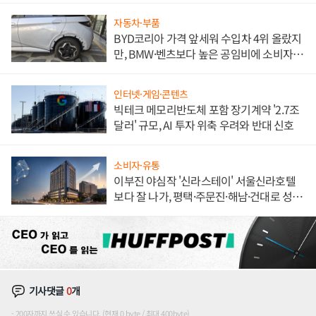
자동차·부품
BYD코리아 가격 앞세워 수입차 4위 올랐지
만, BMW·벤츠보다 높은 공임비에 소비자
불만 폭발
인터넷·게임·콘텐츠
빅테크 메모리반도체 포함 장기계약 '2.7조
달러' 규모, AI 투자 위축 우려와 반대 신호
소비자·유통
이부진 야심작 '신라스테이' 서울신라호텔
보다 잘 나가, 평택·주문진·해남·건대로 성
장판 더 넓힌다
기사댓글
0
개
200자까지 쓰실 수 있습니다. (현재 0 byte / 최대 400byte)