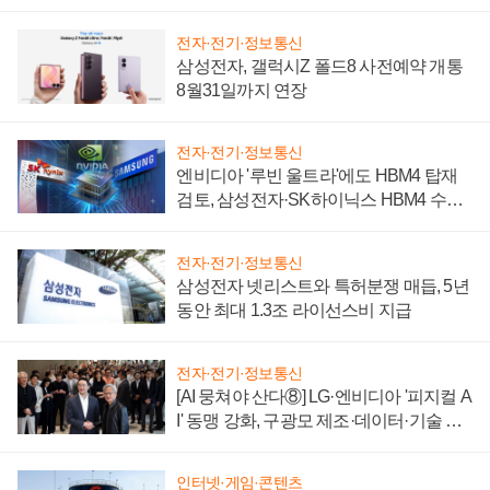
시간'
전자·전기·정보통신
삼성전자, 갤럭시Z 폴드8 사전예약 개통
8월31일까지 연장
전자·전기·정보통신
엔비디아 '루빈 울트라'에도 HBM4 탑재
검토, 삼성전자·SK하이닉스 HBM4 수율
에 주도권 갈린다
전자·전기·정보통신
삼성전자 넷리스트와 특허분쟁 매듭, 5년
동안 최대 1.3조 라이선스비 지급
전자·전기·정보통신
[AI 뭉쳐야 산다⑧] LG·엔비디아 '피지컬 A
I' 동맹 강화, 구광모 제조·데이터·기술 결
집해 종합 로보틱스 기업으로
인터넷·게임·콘텐츠