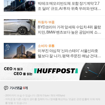
빅테크 메모리반도체 포함 장기계약 '2.7
조 달러' 규모, AI 투자 위축 우려와 반대
신호
자동차·부품
BYD코리아 가격 앞세워 수입차 4위 올랐
지만, BMW·벤츠보다 높은 공임비에 소비
자 불만 폭발
소비자·유통
이부진 야심작 '신라스테이' 서울신라호
텔보다 잘 나가, 평택·주문진·해남·건대로
성장판 더 넓힌다
기사댓글
0
개
200자까지 쓰실 수 있습니다. (현재 0 byte / 최대 400byte)
저작권 등 다른 사람의 권리를 침해하거나 명예를 훼손하는 댓글은 관련 법률에 의해 제재
를 받을 수 있습니다.