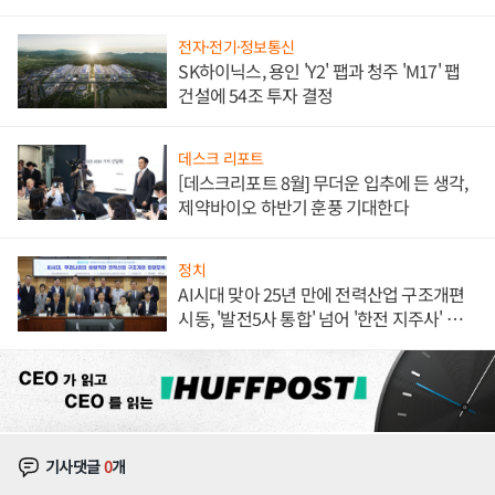
체결
전자·전기·정보통신
SK하이닉스, 용인 'Y2' 팹과 청주 'M17' 팹
건설에 54조 투자 결정
데스크 리포트
[데스크리포트 8월] 무더운 입추에 든 생각,
제약바이오 하반기 훈풍 기대한다
정치
AI시대 맞아 25년 만에 전력산업 구조개편
시동, '발전5사 통합' 넘어 '한전 지주사' 재편
론도
기사댓글
0
개