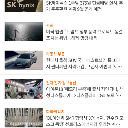
SK하이닉스 1주당 375원 현금배당 실시, 추
가 주주환원 계획 9월 공개 예정
사회
미국 법원 "트럼프 정부 풍력 프로젝트 동결
조치는 위법", 해제 명령 내려
자동차·부품
현대차 올해 SUV 국내 베스트셀러 톱10에
서 싼타페만 자리매김, 그랜저·아반떼 '세단
쌍끌이'로 내수 방어
전자·전기·정보통신
아이폰18 '메모리 부족'에 출시 지연되나, 삼
성디스플레이 LG디스플레이 LG이노텍 '탈
애플' 수익 다각화 속도
화학·에너지
'DL이앤씨 SMR 협력사' X에너지, '한수원 포
스코 동맹' 센트러스에너지와 우라늄 계약