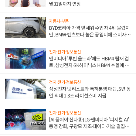
월31일까지 연장
자동차·부품
BYD코리아 가격 앞세워 수입차 4위 올랐지
만, BMW·벤츠보다 높은 공임비에 소비자
불만 폭발
전자·전기·정보통신
엔비디아 '루빈 울트라'에도 HBM4 탑재 검
토, 삼성전자·SK하이닉스 HBM4 수율에 주
도권 갈린다
전자·전기·정보통신
삼성전자 넷리스트와 특허분쟁 매듭, 5년 동
안 최대 1.3조 라이선스비 지급
전자·전기·정보통신
[AI 뭉쳐야 산다⑧] LG·엔비디아 '피지컬 AI'
동맹 강화, 구광모 제조·데이터·기술 결집
해 종합 로보틱스 기업으로