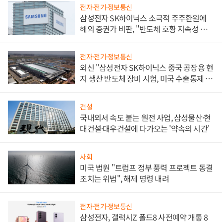
전자·전기·정보통신
삼성전자 SK하이닉스 소극적 주주환원에
해외 증권가 비판, "반도체 호황 지속성 의
문"
전자·전기·정보통신
외신 "삼성전자 SK하이닉스 중국 공장용 현
지 생산 반도체 장비 시험, 미국 수출통제 대
비"
건설
국내외서 속도 붙는 원전 사업, 삼성물산·현
대건설·대우건설에 다가오는 '약속의 시간'
사회
미국 법원 "트럼프 정부 풍력 프로젝트 동결
조치는 위법", 해제 명령 내려
전자·전기·정보통신
삼성전자, 갤럭시Z 폴드8 사전예약 개통 8