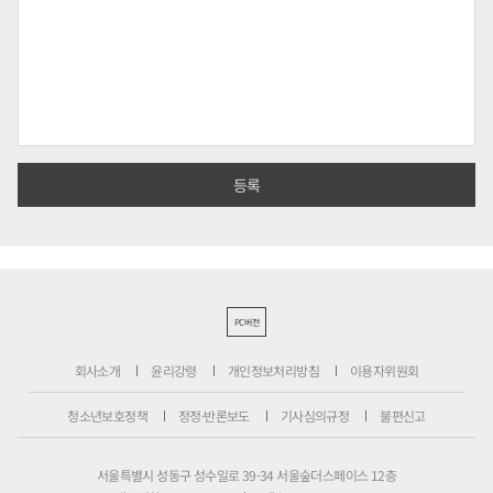
PC버전
회사소개
윤리강령
개인정보처리방침
이용자위원회
청소년보호정책
정정·반론보도
기사심의규정
불편신고
서울특별시 성동구 성수일로 39-34 서울숲더스페이스 12층